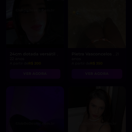
24cm dotada versátil
Pietra Vasconcelos
,
, 21
22 anos
anos
A partir de
R$ 200
A partir de
R$ 350
VER AGORA
VER AGORA