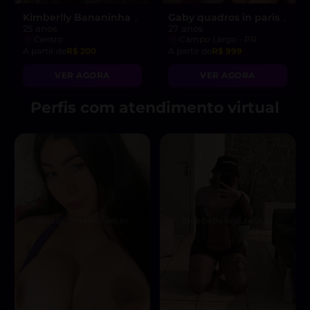
Kimberlly Bananinha
Gaby quadros in paris
,
,
25 anos
27 anos
Centro
Campo Largo - PR
A partir de
R$ 200
A partir de
R$ 999
VER AGORA
VER AGORA
Perfis com atendimento virtual