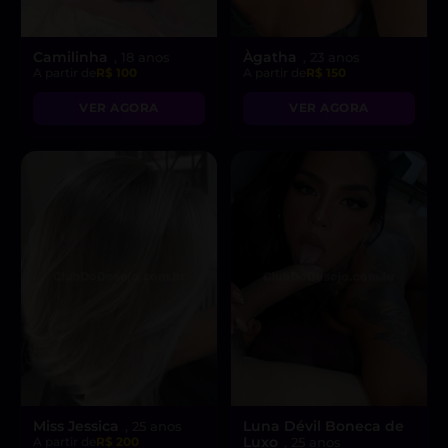
Camilinha
Àgatha
, 18 anos
, 23 anos
A partir de
R$ 100
A partir de
R$ 150
VER AGORA
VER AGORA
Miss Jessica
Luna Dévil Boneca de
, 25 anos
Luxo
A partir de
R$ 200
, 25 anos