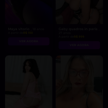
Maya vitorio
Gaby quadros in paris
, 18 anos
,
A partir de
R$ 150
27 anos
A partir de
R$ 999
VER AGORA
VER AGORA