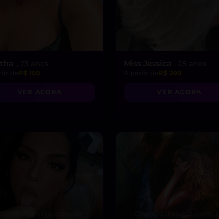
tha
, 23 anos
Miss Jessica
, 25 anos
tir de
R$ 150
A partir de
R$ 200
VER AGORA
VER AGORA