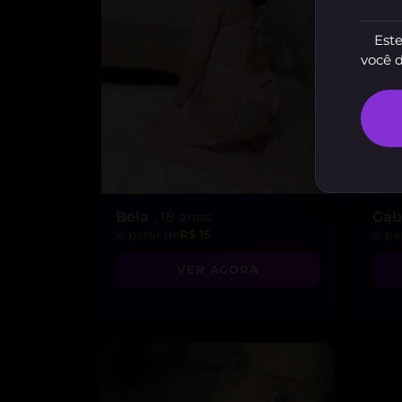
Este
você 
Bela
, 18 anos
Gab
A partir de
R$ 15
A par
VER AGORA