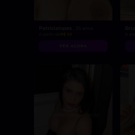
Patricialopes
, 25 anos
Bru
A partir de
R$ 50
A par
VER AGORA