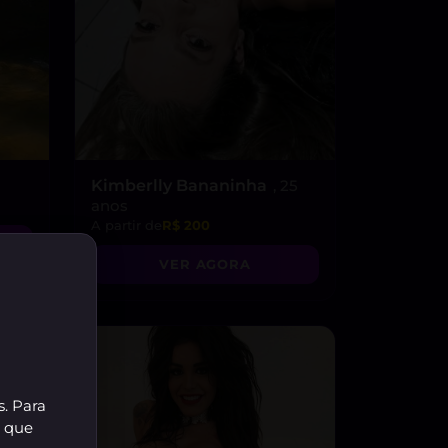
Kimberlly Bananinha
, 25
anos
A partir de
R$ 200
VER AGORA
s. Para
r que