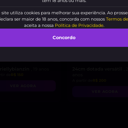
tem 18 anos ou mais.
 site utiliza cookies para melhorar sua experiência. Ao prosse
declara ser maior de 18 anos, concorda com nossos
Termos de
aceita a nossa
Política de Privacidade
.
Concordo
riellybianzin
, 19 anos
24cm dotada versátil
, 
anos
tir de
R$ 150
A partir de
R$ 200
VER AGORA
VER AGORA