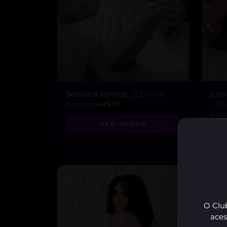
Sabrina santos
, 22 anos
Lun
, 25
A partir de
R$ 10
A par
VER AGORA
O Club
aces