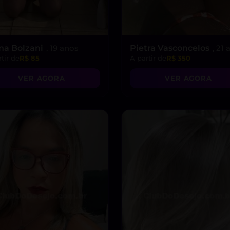
na Bolzani
, 19 anos
Pietra Vasconcelos
, 21
tir de
R$ 85
A partir de
R$ 350
VER AGORA
VER AGORA