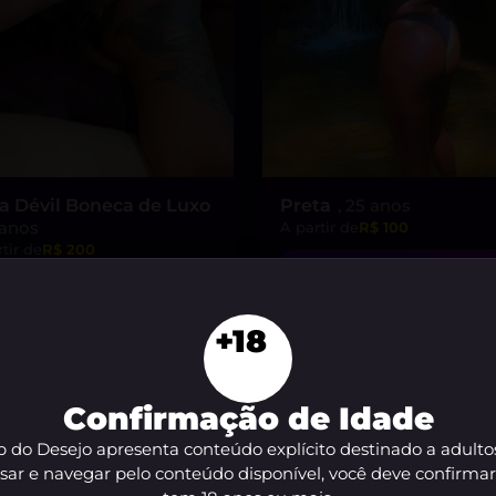
a Dévil Boneca de Luxo
Preta
, 25 anos
 anos
A partir de
R$ 100
tir de
R$ 200
VER AGORA
VER AGORA
+18
Confirmação de Idade
 do Desejo apresenta conteúdo explícito destinado a adulto
sar e navegar pelo conteúdo disponível, você deve confirma