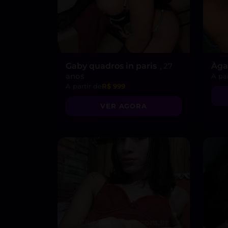
Gaby quadros in paris
, 27
Àga
anos
A par
A partir de
R$ 999
VER AGORA