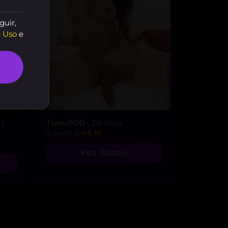
guir,
 Uso
e
22
Trans500
, 20 anos
A partir de
R$ 10
VER AGORA