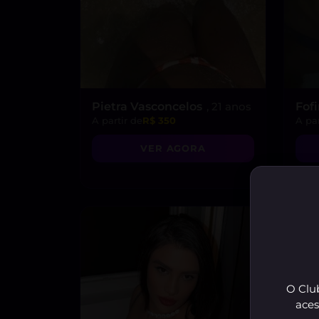
Pietra Vasconcelos
, 21 anos
Fof
A partir de
R$ 350
A par
VER AGORA
O Club
aces