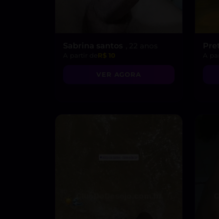
Sabrina santos
, 22 anos
Pre
A partir de
R$ 10
A par
VER AGORA