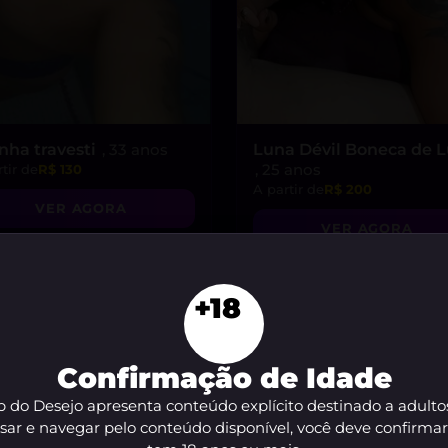
inha travesti
, 33 anos
Luna Dévil Boneca de 
, 25 anos
tir de
R$ 130
A partir de
R$ 200
VER AGORA
VER AGORA
+18
Confirmação de Idade
 do Desejo apresenta conteúdo explícito destinado a adulto
sar e navegar pelo conteúdo disponível, você deve confirma