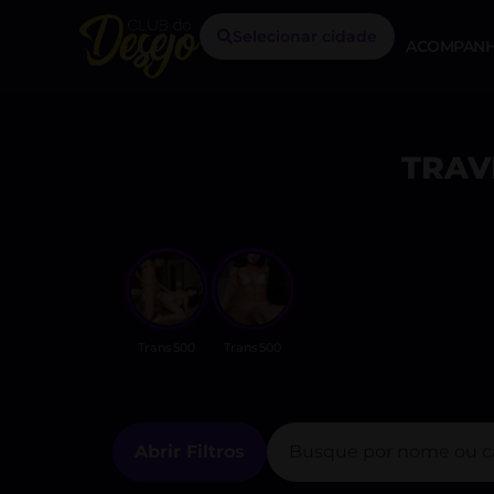
Selecionar cidade
ACOMPANH
TRAV
Trans500
Trans500
Abrir Filtros