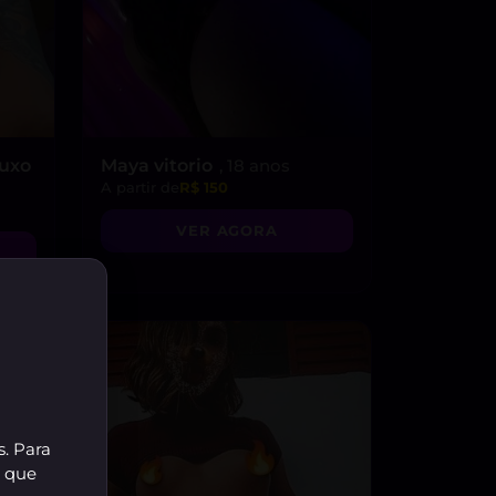
Luxo
Maya vitorio
, 18 anos
A partir de
R$ 150
VER AGORA
s. Para
r que