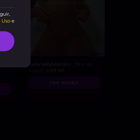
guir,
 Uso
e
22
Gabriellybianzin
, 19 anos
A partir de
R$ 150
VER AGORA