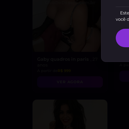
Este
você 
Gaby quadros in paris
, 27
Bel
anos
A par
A partir de
R$ 999
VER AGORA