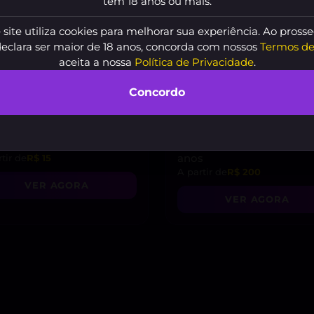
tem 18 anos ou mais.
 site utiliza cookies para melhorar sua experiência. Ao prosse
declara ser maior de 18 anos, concorda com nossos
Termos de
aceita a nossa
Política de Privacidade
.
Concordo
a
, 18 anos
24cm dotada versátil
, 
anos
tir de
R$ 15
A partir de
R$ 200
VER AGORA
VER AGORA