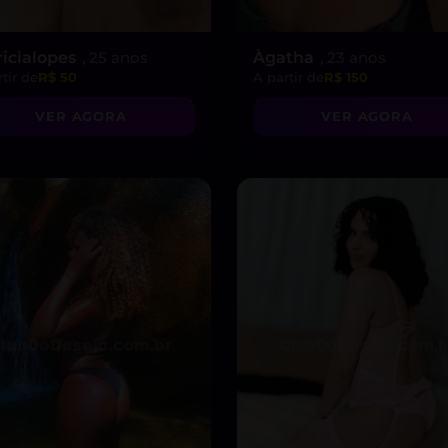
ricialopes
, 25 anos
Àgatha
, 23 anos
tir de
R$ 50
A partir de
R$ 150
VER AGORA
VER AGORA