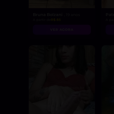
Bruna Bolzani
, 19 anos
Pat
A partir de
R$ 85
A par
VER AGORA