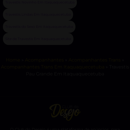
Travestis Novinho Em Itaquaquecetuba
Travestis Lindas Em Itaquaquecetuba
Travestis do Sexo Em Itaquaquecetuba
Site de Travestis Em Itaquaquecetuba
Home
»
Acompanhantes
»
Acompanhantes Trans
»
Acompanhantes Trans Em Itaquaquecetuba
»
Travestis
Pau Grande Em Itaquaquecetuba
O Club do Desejo é uma plataforma de anúncios para