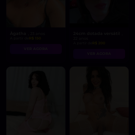
Àgatha
24cm dotada versátil
, 23 anos
,
A partir de
R$ 150
22 anos
A partir de
R$ 200
VER AGORA
VER AGORA