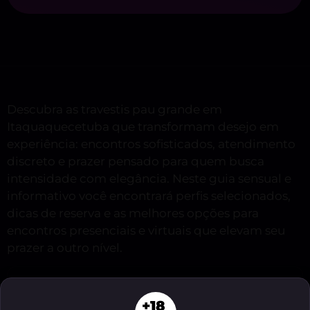
Descubra as travestis pau grande em
Itaquaquecetuba que transformam desejo em
experiência: encontros sofisticados, atendimento
discreto e prazer pensado para quem busca
intensidade com elegância. Neste guia sensual e
informativo você encontrará perfis selecionados,
dicas de reserva e as melhores opções para
encontros presenciais e virtuais que elevam seu
prazer a outro nível.
Veja o resumo deste conteúdo
+18