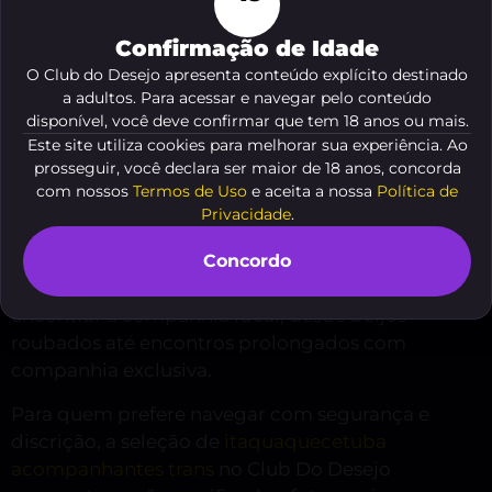
Desejo e Exclusividade em
Confirmação de Idade
Itaquaquecetuba
O Club do Desejo apresenta conteúdo explícito destinado
a adultos. Para acessar e navegar pelo conteúdo
disponível, você deve confirmar que tem 18 anos ou mais.
Em Itaquaquecetuba, a cena é sofisticada e
Este site utiliza cookies para melhorar sua experiência. Ao
repleta de profissionais que sabem encantar com
prosseguir, você declara ser maior de 18 anos, concorda
presença e atitude. As travestis pau grande em
com nossos
Termos de Uso
e aceita a nossa
Política de
Itaquaquecetuba combinam charme, beleza e
Privacidade
.
técnica para proporcionar momentos
memoráveis, sempre respeitando limites e
Concordo
preferência. Explore perfis detalhados para
encontrar a companhia ideal, desde beijos
roubados até encontros prolongados com
companhia exclusiva.
Para quem prefere navegar com segurança e
discrição, a seleção de
itaquaquecetuba
acompanhantes trans
no Club Do Desejo