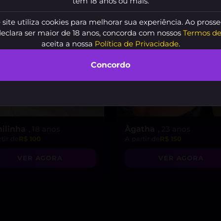
tem 18 anos ou mais.
 site utiliza cookies para melhorar sua experiência. Ao prosse
declara ser maior de 18 anos, concorda com nossos
Termos de
aceita a nossa
Política de Privacidade
.
Concordo
ilinha
, 18 anos
Àgatha
, 23 anos
tir de
R$ 100
A partir de
R$ 150
VER AGORA
VER AGORA