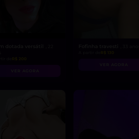
m dotada versátil
, 22
Fofinha travesti
, 33 ano
s
A partir de
R$ 130
tir de
R$ 200
VER AGORA
VER AGORA