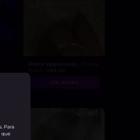
Pietra Vasconcelos
, 21 anos
A partir de
R$ 350
VER AGORA
s. Para
r que