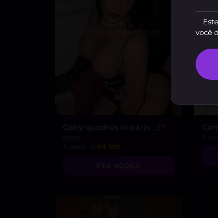
Este
você 
Gaby quadros in paris
, 27
Cam
anos
A par
A partir de
R$ 999
VER AGORA