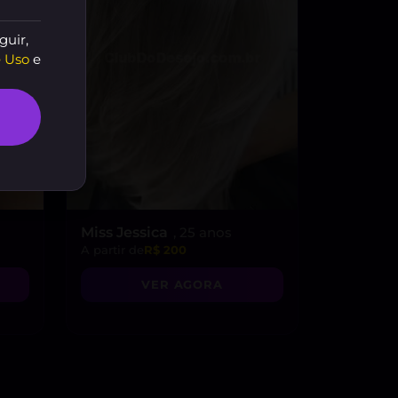
guir,
 Uso
e
Miss Jessica
, 25 anos
A partir de
R$ 200
VER AGORA