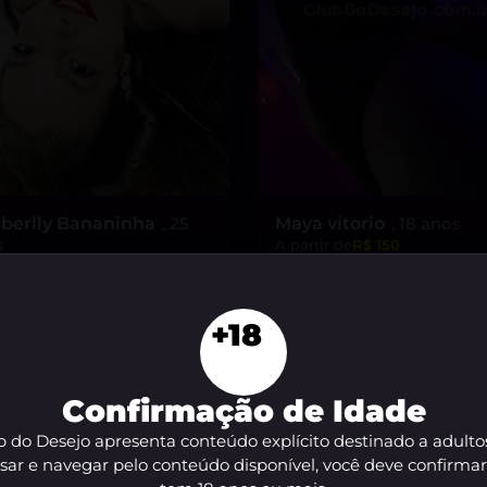
berlly Bananinha
, 25
Maya vitorio
, 18 anos
s
A partir de
R$ 150
tir de
R$ 200
VER AGORA
VER AGORA
+18
Confirmação de Idade
 do Desejo apresenta conteúdo explícito destinado a adulto
sar e navegar pelo conteúdo disponível, você deve confirma