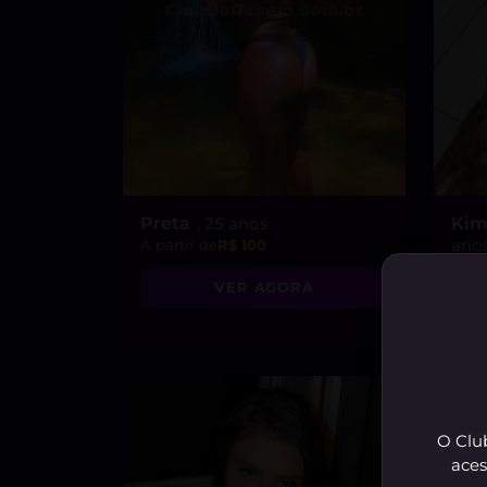
Preta
, 25 anos
Kim
ano
A partir de
R$ 100
A par
VER AGORA
O Club
aces