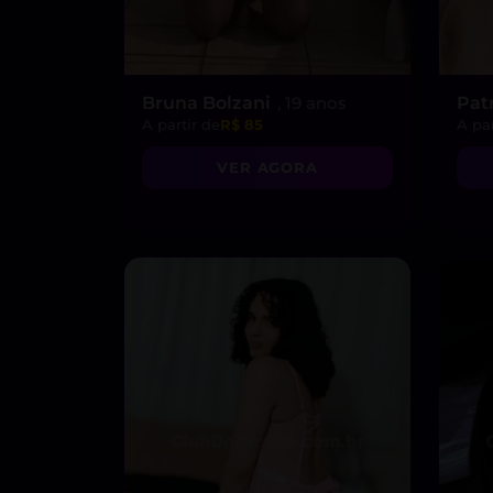
Bruna Bolzani
, 19 anos
Pat
A partir de
R$ 85
A par
VER AGORA