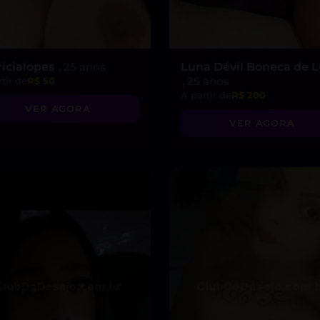
ricialopes
, 25 anos
Luna Dévil Boneca de 
, 25 anos
tir de
R$ 50
A partir de
R$ 200
VER AGORA
VER AGORA