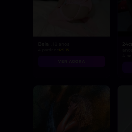
Bela
, 18 anos
24c
ano
A partir de
R$ 15
A par
VER AGORA