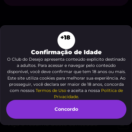
+18
Permita-se ser seduzido pela ideia de uma noite
Confirmação de Idade
única: Acompanhante Transex Em Limeira reúne
O Club do Desejo apresenta conteúdo explícito destinado
charme, elegância e desejo em encontros feitos
a adultos. Para acessar e navegar pelo conteúdo
para quem busca intensidade com sofisticação.
disponível, você deve confirmar que tem 18 anos ou mais.
Neste guia sensual, você encontrará dicas para
Este site utiliza cookies para melhorar sua experiência. Ao
escolher a parceira ideal, entender serviços
prosseguir, você declara ser maior de 18 anos, concorda
premium e garantir momentos memoráveis, com
com nossos
Termos de Uso
e aceita a nossa
Política de
Privacidade
.
discrição e segurança para transformar sua
curiosidade em prazer verdadeiro.
Concordo
Veja o resumo deste conteúdo