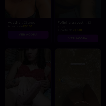
Àgatha
Fofinha travesti
, 23 anos
, 33
A partir de
R$ 150
anos
A partir de
R$ 130
VER AGORA
VER AGORA