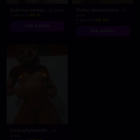
Sabrina santos
Pietra Vasconcelos
, 22 anos
, 21
A partir de
R$ 10
anos
A partir de
R$ 350
VER AGORA
VER AGORA
Gabriellybianzin
, 19
anos