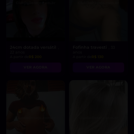
24cm dotada versátil
Fofinha travesti
,
, 33
22 anos
anos
A partir de
R$ 200
A partir de
R$ 130
VER AGORA
VER AGORA