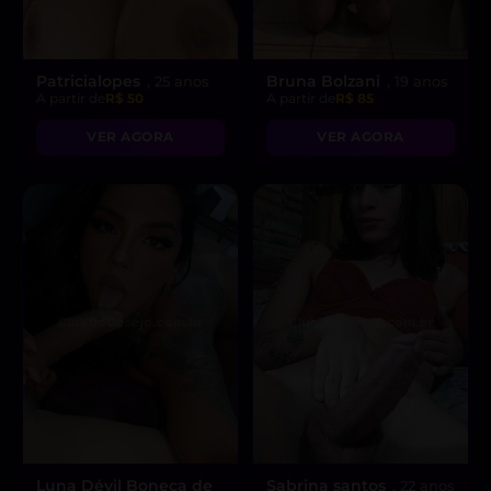
Patricialopes
Bruna Bolzani
, 25 anos
, 19 anos
A partir de
R$ 50
A partir de
R$ 85
VER AGORA
VER AGORA
Luna Dévil Boneca de
Sabrina santos
, 22 anos