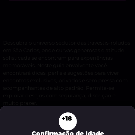
Descubra o universo sedutor das travestis-roludos
em São Carlos, onde curvas generosas e atitude
sofisticada se encontram para experiências
memoráveis. Neste guia envolvente você
encontrará dicas, perfis e sugestões para viver
encontros exclusivos, privados e sem pressa com
acompanhantes de alto padrão. Permita-se
explorar desejos com segurança, discrição e
muito prazer.
+18
Veja o resumo deste conteúdo
Confirmação de Idade