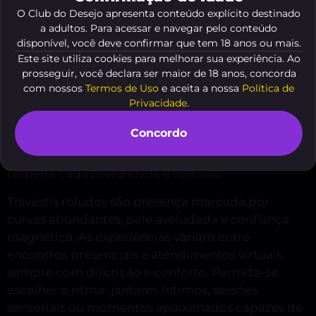
O Club do Desejo apresenta conteúdo explícito destinado
Encontro com Travestis Roludos
a adultos. Para acessar e navegar pelo conteúdo
em São Carlos
disponível, você deve confirmar que tem 18 anos ou mais.
Este site utiliza cookies para melhorar sua experiência. Ao
No Club Do Desejo você encontra seleção
prosseguir, você declara ser maior de 18 anos, concorda
cuidadosa de profissionais lindas e sensuais,
com nossos
Termos de Uso
e aceita a nossa
Política de
prontas para transformar uma noite comum em
Privacidade
.
festa de sensações. Se procura
acompanhante
Concordo
trans em são carlos
, descubra perfis com imagens
elegantes, relatos sinceros e atendimento que
respeita cada preferência e fantasia.
Travestis roludos são presença marcada por
curvas abundantes, pele aveludada e confiança
magnética. As experiências variam entre
encontros presenciais e atendimentos virtuais,
sempre com discrição e conforto. Permita-se
escolher o ritmo: jantares íntimos, sessões
sensoriais ou momentos apaixonados capazes de