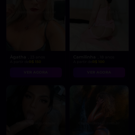
Àgatha
Camilinha
, 23 anos
, 18 anos
A partir de
R$ 150
A partir de
R$ 100
VER AGORA
VER AGORA