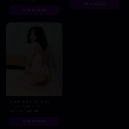
VER AGORA
enlouquecer na cama.
VER AGORA
Vem realizar suas
fantasias comigo! 😉”
Camilinha
, 18 anos
São Paulo - SP
A partir de
R$ 100
VER AGORA