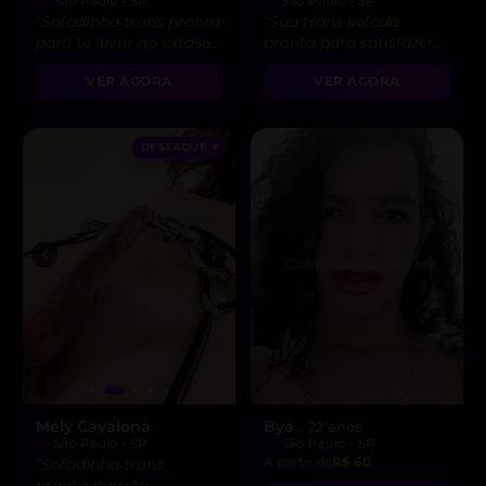
São Paulo - SP
São Paulo - SP
“Safadinha trans pronta
“Sua trans safada
para te levar ao êxtase.
pronta para satisfazer
Vamos nos divertir
seus desejos mais
VER AGORA
VER AGORA
juntos? 😉”
quentes. Vem me
possuir! 😉”
DESTAQUE ♥
Mely Cavalona
Bya
, 22 anos
São Paulo - SP
São Paulo - SP
A partir de
R$ 60
“Safadinha trans,
pronta para te