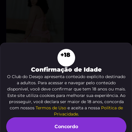
+18
Bela
, 18 anos
Confirmação de Idade
A partir de
R$ 15
O Club do Desejo apresenta conteúdo explícito destinado
VER AGORA
a adultos. Para acessar e navegar pelo conteúdo
disponível, você deve confirmar que tem 18 anos ou mais.
Este site utiliza cookies para melhorar sua experiência. Ao
prosseguir, você declara ser maior de 18 anos, concorda
com nossos
Termos de Uso
e aceita a nossa
Política de
Privacidade
.
Concordo