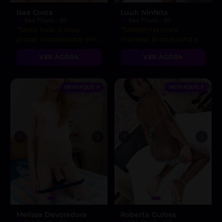
Isaa Costa
Luuh Ninfeta
São Paulo - SP
São Paulo - SP
“Sinta todo o meu
“Safadinha trans
prazer transbordar em
morena, branquinha e
você. Vem saciar seus
gostosa pronta para te
VER AGORA
VER AGORA
desejos comigo! 🌶️”
satisfazer. Vem me
provar! 😉”
DESTAQUE ♥
DESTAQUE ♥
Melissa Devoradora
Roberta Gulosa