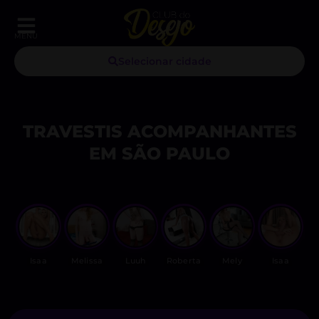
MENU
Selecionar cidade
TRAVESTIS ACOMPANHANTES
EM SÃO PAULO
Isaa
Melissa
Luuh
Roberta
Mely
Isaa
R