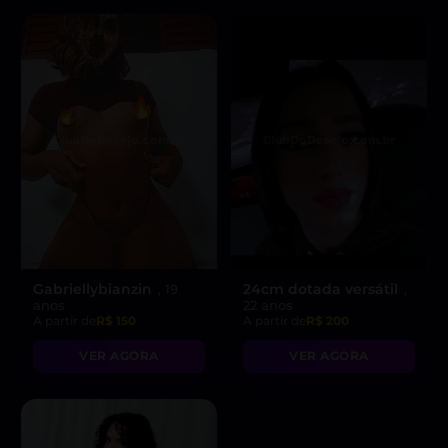
Gabriellybianzin
24cm dotada versátil
, 19
,
anos
22 anos
A partir de
R$ 150
A partir de
R$ 200
VER AGORA
VER AGORA