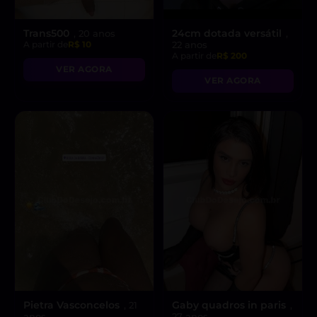
Trans500
24cm dotada versátil
, 20 anos
,
A partir de
R$ 10
22 anos
A partir de
R$ 200
VER AGORA
VER AGORA
Pietra Vasconcelos
Gaby quadros in paris
, 21
,
anos
27 anos