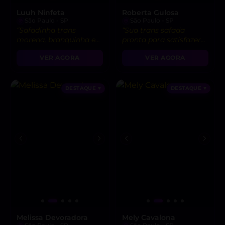
Luuh Ninfeta
Roberta Gulosa
São Paulo - SP
São Paulo - SP
“Safadinha trans
“Sua trans safada
morena, branquinha e
pronta para satisfazer
gostosa pronta para te
seus desejos mais
VER AGORA
VER AGORA
satisfazer. Vem me
quentes. Vem me
provar! 😉”
possuir! 😉”
DESTAQUE ♥
DESTAQUE ♥
Melissa Devoradora
Mely Cavalona