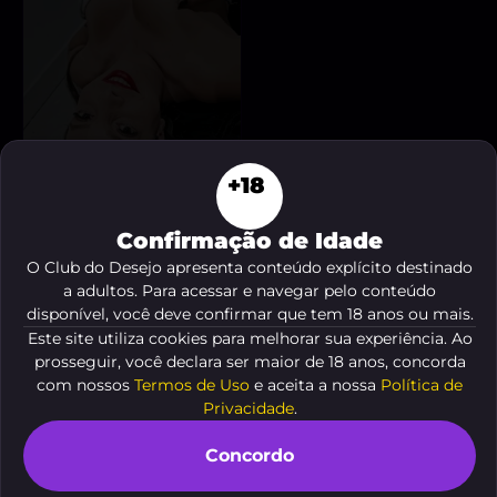
+18
Confirmação de Idade
Kimberlly Bananinha
,
O Club do Desejo apresenta conteúdo explícito destinado
25 anos
A partir de
R$ 200
a adultos. Para acessar e navegar pelo conteúdo
disponível, você deve confirmar que tem 18 anos ou mais.
VER AGORA
Este site utiliza cookies para melhorar sua experiência. Ao
prosseguir, você declara ser maior de 18 anos, concorda
com nossos
Termos de Uso
e aceita a nossa
Política de
Privacidade
.
Concordo