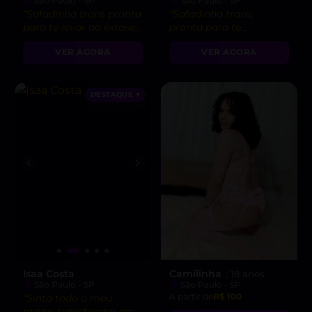
São Paulo - SP
São Paulo - SP
“Safadinha trans pronta
“Safadinha trans,
para te levar ao êxtase.
pronta para te
Vamos nos divertir
enlouquecer na cama.
VER AGORA
VER AGORA
juntos? 😉”
Vem realizar suas
fantasias comigo! 😉”
DESTAQUE ♥
Isaa Costa
Camilinha
, 18 anos
São Paulo - SP
São Paulo - SP
A partir de
R$ 100
“Sinta todo o meu
prazer transbordar em