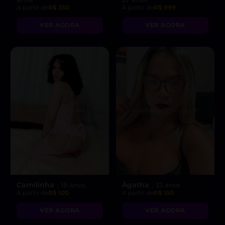
A partir de
R$ 350
A partir de
R$ 999
VER AGORA
VER AGORA
Camilinha
Àgatha
, 18 anos
, 23 anos
A partir de
R$ 100
A partir de
R$ 150
VER AGORA
VER AGORA