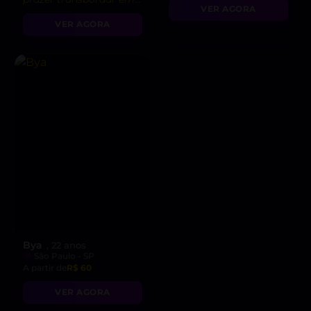
VER AGORA
você. Vem saciar seus
VER AGORA
desejos comigo! 🌶️”
Bya
, 22 anos
São Paulo - SP
A partir de
R$ 60
VER AGORA