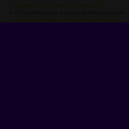
Safada e a Surpresa na Lavanderia
.
O clima de perigo e excitação toma conta em
Cunhada Safada e o Encontro no Parque:
Amor Proibido
.
Club do Desejo
Fundado em 2021, o Club do Desejo é um site
+18 de anúncios exclusivo para acompanhantes
mulheres, trans e homens e também de
conteúdo adulto como packs de imagens e
vídeos. Decidimos criar uma plataforma
pensando no usuário, uma plataforma de fácil
uso e otimizada para celulares.