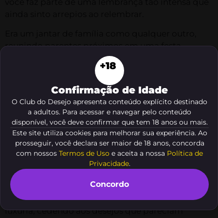
você faz parte de uma lembrança tão intensa que
ainda sinto arrepios ao relembrar.
Era um jantar de família como qualquer outro,
reunindo parentes próximos em uma festa
tradicional. Entre os convidados, estava meu
+18
cunhado, Lucas, um homem irresistivelmente
charmoso e sedutor. Durante a refeição, nossos
Confirmação de Idade
olhares se cruzavam furtivamente, dando indícios
O Club do Desejo apresenta conteúdo explícito destinado
de uma tensão proibida que crescia a cada
a adultos. Para acessar e navegar pelo conteúdo
instante.
disponível, você deve confirmar que tem 18 anos ou mais.
Este site utiliza cookies para melhorar sua experiência. Ao
Os toques sutis por baixo da mesa, pele arrepiada
prosseguir, você declara ser maior de 18 anos, concorda
pelo menor contato, sussurros ao pé do ouvido… A
com nossos
Termos de Uso
e aceita a nossa
Política de
chama do desejo ia se acendendo lentamente,
Privacidade
.
alimentada pela atmosfera carregada de
Concordo
excitação. Em um momento de ousadia e paixão
desenfreada, nos permitimos mergulhar na
luxúria, cedendo aos desejos que pareciam