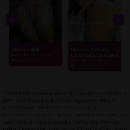
Melissa 🍯🐝
Morena Rabuda
(chamada de vídeo)
Atendimento Virtual
26 anos
R$ 20,00
Atendimento Virtual
37 anos
R$ 20,00
“Você é tão gostosa, Isabella…”, sussurrou ele entre
gemidos roucos, sua voz carregada de desejo.
Minhas mãos deslizaram até sua calça,
desabotoando-a com pressa, ansiosa para sentir o
calor da sua virilidade pulsando contra minhas
mãos. Quando seus dedos habilidosos alcançaram