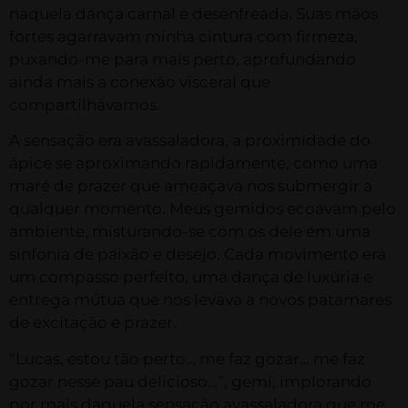
naquela dança carnal e desenfreada. Suas mãos
fortes agarravam minha cintura com firmeza,
puxando-me para mais perto, aprofundando
ainda mais a conexão visceral que
compartilhávamos.
A sensação era avassaladora, a proximidade do
ápice se aproximando rapidamente, como uma
maré de prazer que ameaçava nos submergir a
qualquer momento. Meus gemidos ecoavam pelo
ambiente, misturando-se com os dele em uma
sinfonia de paixão e desejo. Cada movimento era
um compasso perfeito, uma dança de luxúria e
entrega mútua que nos levava a novos patamares
de excitação e prazer.
“Lucas, estou tão perto… me faz gozar… me faz
gozar nesse pau delicioso…”, gemi, implorando
por mais daquela sensação avassaladora que me