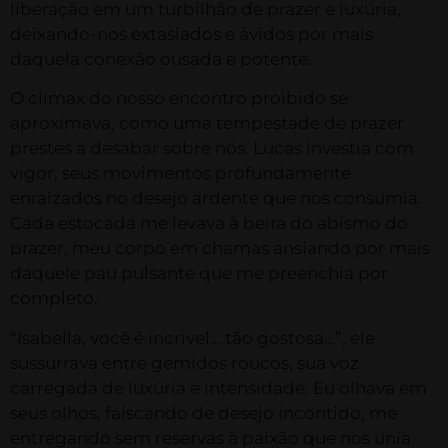
liberação em um turbilhão de prazer e luxúria,
deixando-nos extasiados e ávidos por mais
daquela conexão ousada e potente.
O clímax do nosso encontro proibido se
aproximava, como uma tempestade de prazer
prestes a desabar sobre nós. Lucas investia com
vigor, seus movimentos profundamente
enraizados no desejo ardente que nos consumia.
Cada estocada me levava à beira do abismo do
prazer, meu corpo em chamas ansiando por mais
daquele pau pulsante que me preenchia por
completo.
“Isabella, você é incrível… tão gostosa…”, ele
sussurrava entre gemidos roucos, sua voz
carregada de luxúria e intensidade. Eu olhava em
seus olhos, faiscando de desejo incontido, me
entregando sem reservas à paixão que nos unia