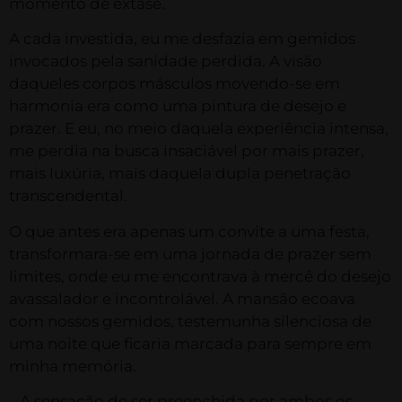
momento de êxtase.
A cada investida, eu me desfazia em gemidos
invocados pela sanidade perdida. A visão
daqueles corpos másculos movendo-se em
harmonia era como uma pintura de desejo e
prazer. E eu, no meio daquela experiência intensa,
me perdia na busca insaciável por mais prazer,
mais luxúria, mais daquela dupla penetração
transcendental.
O que antes era apenas um convite a uma festa,
transformara-se em uma jornada de prazer sem
limites, onde eu me encontrava à mercê do desejo
avassalador e incontrolável. A mansão ecoava
com nossos gemidos, testemunha silenciosa de
uma noite que ficaria marcada para sempre em
minha memória.
…A sensação de ser preenchida por ambos os