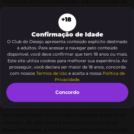
insaciável em busca de prazer, estava no auge da
minha sensualidade. Sou uma morena de cabelos
longos e sedosos, pele bronzeada pelo sol e curvas
+18
que faziam qualquer homem perder a cabeça.
Confirmação de Idade
Enquanto caminhava pelo salão, senti o olhar
O Club do Desejo apresenta conteúdo explícito destinado
intenso de dois convidados. Eles eram
a adultos. Para acessar e navegar pelo conteúdo
perigosamente gostosos, com corpos esculpidos
disponível, você deve confirmar que tem 18 anos ou mais.
e sorrisos sugestivos. Em meio a bebidas e risadas,
Este site utiliza cookies para melhorar sua experiência. Ao
nos encontramos em um canto mais discreto,
prosseguir, você declara ser maior de 18 anos, concorda
envoltos pela promessa de uma noite
com nossos
Termos de Uso
e aceita a nossa
Política de
Privacidade
.
inesquecível. Os gemidos ousados ecoavam pelos
corredores enquanto a tensão sexual atingia níveis
Concordo
insuportáveis.
Sem pensar duas vezes, convidei os dois para me
acompanharem até um dos luxuosos quartos da
mansão. Ali, em meio a lençóis macios e à luz
suave das velas, a atmosfera se tornou eletrizante.