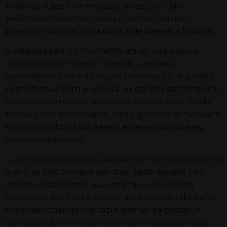
Palavras sujas foram sussurradas, carícias
proibidas foram trocadas, e nossos corpos
pareciam dançar uma dança de desejo e luxúria.
A intensidade do momento atingiu seu ápice
quando me entreguei completamente à
experiência única da dupla penetração. A paixão
se misturava com a luxúria, os corpos se tornavam
um só em um ritual de prazer avassalador. Cada
toque, cada movimento, cada gemido se fundiam
em uma sinfonia de desejo e perversão que eu
jamais esquecerei.
…Um deles se ajoelhou diante de mim, enquanto o
outro se posicionava por trás. Senti aquele pau
enorme deslizando suavemente pela minha
entrada já molhada, enquanto a pressão do outro
me preenchendo me fazia gemer de prazer. A
sensação de ser totalmente dominada por dois