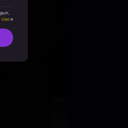
guir,
 Uso
e