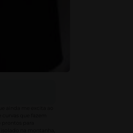
e ainda me excita ao
e curvas que fazem
e prontos para
 isolado na montanha,