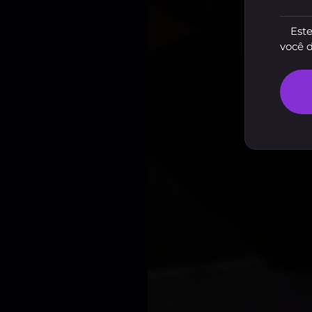
Este
você 