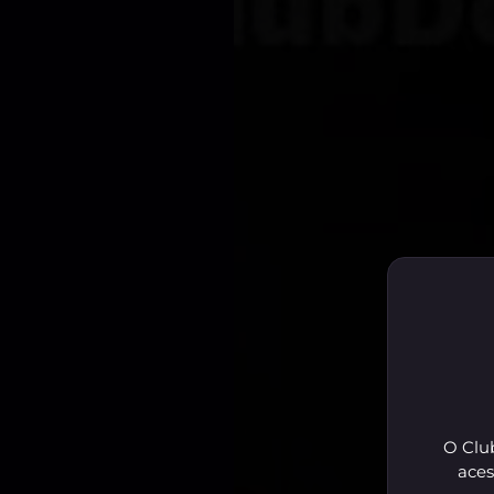
O Club
aces