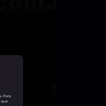
s. Para
r que