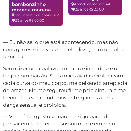
bombonzinho
Atendimento Virtual
morena morena
26 anos
R$ 20,00
São José dos Pinhais - PR
33 anos
R$ 60,00
— Eu não sei o que está acontecendo, mas não
consigo resistir a você… — ele disse, com um olhar
faminto.
Sem dizer uma palavra, me aproximei dele e o
beijei com paixão. Suas mãos ávidas exploravam
cada curva do meu corpo, me deixando arrepiada
de prazer. Ele me segurou firme pela cintura e me
levou até o sofá, onde nos entregamos a uma
dança sensual e proibida.
— Você é tão gostosa, não consigo parar de
pensar em te foder… — sussurrou ele em meu