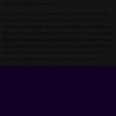
ser de desejo e devoção.
Enquanto nos recuperávamos do paroxismo de
prazer que nos uniu, ficamos ali, envoltos no
silêncio carregado de cumplicidade e satisfação.
Nossos corpos ainda tremiam com a intensidade
do ato carnal que compartilhamos, a lembrança
da paixão fervente ecoando em cada centímetro
de mim. Mandingo me olhou nos olhos, um
sorriso satisfeito brincando em seus lábios
entreabertos, e eu soube que aquela experiência
seria uma memória inesquecível, uma ode à
luxúria e à entrega desenfreada que nos guiou
naquele encontro ardente.
Descubra os melhores
contos eróticos
e se
entregue a histórias cheias de sedução e prazer.
Narrativas sensuais e excitantes esperam por