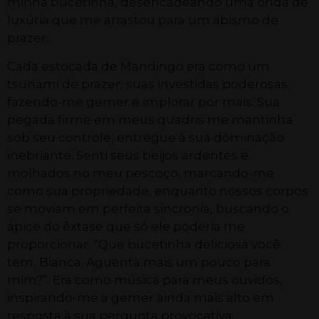
minha bucetinha, desencadeando uma onda de
luxúria que me arrastou para um abismo de
prazer.
Cada estocada de Mandingo era como um
tsunami de prazer, suas investidas poderosas
fazendo-me gemer e implorar por mais. Sua
pegada firme em meus quadris me mantinha
sob seu controle, entregue à sua dominação
inebriante. Senti seus beijos ardentes e
molhados no meu pescoço, marcando-me
como sua propriedade, enquanto nossos corpos
se moviam em perfeita sincronia, buscando o
ápice do êxtase que só ele poderia me
proporcionar. “Que bucetinha deliciosa você
tem, Bianca. Aguenta mais um pouco para
mim?”. Era como música para meus ouvidos,
inspirando-me a gemer ainda mais alto em
resposta à sua pergunta provocativa.