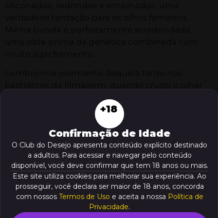
siliconados, redondos e empinados, uma
verdadeira tentação para os olhos famintos.
Minha bunda é perfeitamente arredondada,
uma obra-prima da genética combinada com
muito agachamento.
Lembro-me vivamente daquela tarde nos
bastidores da filmagem, quando cruzei o olhar
com Mandingo, lendário pelo seu pau colossal
+18
que desafia todos os limites conhecidos. Sua
presença imponente e masculina me dominou
Confirmação de Idade
de imediato, despertando desejos ocultos que
O Club do Desejo apresenta conteúdo explícito destinado
eu mal sabia existirem dentro de mim. A química
a adultos. Para acessar e navegar pelo conteúdo
entre nós era palpável, uma eletricidade sexual
disponível, você deve confirmar que tem 18 anos ou mais.
que preenchia a sala e fazia o ar vibrar com
Este site utiliza cookies para melhorar sua experiência. Ao
promessas de prazer indescritível.
prosseguir, você declara ser maior de 18 anos, concorda
com nossos
Termos de Uso
e aceita a nossa
Política de
“Mmm, que gostosa você é”, sussurrou
Privacidade
.
Mandingo, sua voz rouca enviando arrepios pelo