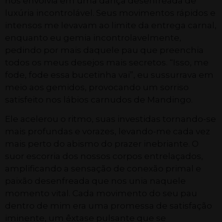
nos envolvia em uma dança desenfreada de
luxúria incontrolável. Seus movimentos rápidos e
intensos me levavam ao limite da entrega carnal,
enquanto eu gemia incontrolavelmente,
pedindo por mais daquele pau que preenchia
todos os meus desejos mais secretos. “Isso, me
fode, fode essa bucetinha vai”, eu sussurrava em
meio aos gemidos, provocando um sorriso
satisfeito nos lábios carnudos de Mandingo.
Ele acelerou o ritmo, suas investidas tornando-se
mais profundas e vorazes, levando-me cada vez
mais perto do abismo do prazer inebriante. O
suor escorria dos nossos corpos entrelaçados,
amplificando a sensação de conexão primal e
paixão desenfreada que nos unia naquele
momento vital. Cada movimento do seu pau
dentro de mim era uma promessa de satisfação
iminente, um êxtase pulsante que se