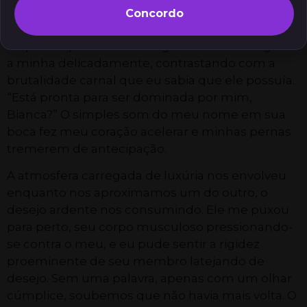
meu corpo. Eu podia sentir seu olhar faminto
Concordo
percorrendo cada curva minha, cada centímetro
de pele exposta. Sua mão grande e forte segurou
a minha delicadamente, contrastando com a
brutalidade carnal que eu sabia que ele possuía.
“Está pronta para ser dominada por mim,
Bianca?” O simples som do meu nome em sua
boca fez meu coração acelerar e minhas pernas
tremerem de antecipação.
A atmosfera carregada de luxúria nos envolveu
enquanto nos aproximamos um do outro, o
desejo ardente nos consumindo. Ele me puxou
para perto, seu corpo musculoso pressionando-
se contra o meu, e eu pude sentir a rigidez
proeminente de seu membro latejando de
desejo. Sem uma palavra, apenas com um olhar
cúmplice, soubemos que não havia mais volta. O