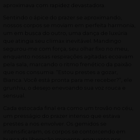
aproximava com rapidez devastadora.
Sentindo o ápice do prazer se aproximando,
nossos corpos se moviam em perfeita harmonia,
um em busca do outro, uma dança de luxúria
que atingia seu clímax inevitável. Mandingo
segurou-me com força, seu olhar fixo no meu,
enquanto nossas respirações agitadas ecoavam
pela sala, marcando o ritmo frenético da paixão
que nos consumia. “Estou prestes a gozar,
Bianca. Você está pronta para me receber?”, ele
grunhiu, o desejo enevoando sua voz rouca e
sensual.
Cada estocada final era como um trovão no céu,
um presságio do prazer intenso que estava
prestes a nos envolver. Os gemidos se
intensificaram, os corpos se contorcendo em
busca da liberação iminente, enquanto nos