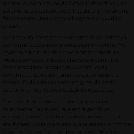
ele me levava a alturas de êxtase indescritível. No
calor daquela paixão desenfreada, éramos só um,
fundidos em uma dança selvagem de luxúria e
prazer.
O clímax da nossa paixão ardente se aproximava,
conforme Lucas intensificava cada investida, me
levando à beira do abismo do prazer absoluto.
Nossos corpos suados se chocavam com uma
fome insaciável, desejando explorar cada
centímetro do outro numa dança de luxúria e
desejo. Cada estocada era um grito de prazer
abafado em gemidos e sussurros obscenos.
“Isso, me fode com força, me faz gozar com sua
rola imensa,” eu sussurrava entre gemidos,
enquanto minhas unhas marcavam suas costas
em êxtase. Lucas me atendia, acelerando o ritmo e
levando-me ao ápice do prazer. Eu sentia meu