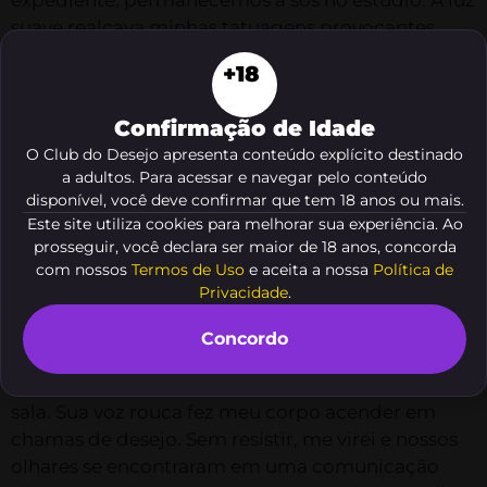
expediente, permanecemos a sós no estúdio. A luz
suave realçava minhas tatuagens provocantes,
criando uma atmosfera de desejo.
+18
Enquanto concentrava-me em desenhar em um
projeto pessoal, senti a presença dele atrás de
Confirmação de Idade
mim. Lucas, o tatuador, com seus braços
O Club do Desejo apresenta conteúdo explícito destinado
a adultos. Para acessar e navegar pelo conteúdo
musculosos e olhar penetrante, se aproximou
disponível, você deve confirmar que tem 18 anos ou mais.
lentamente. Sua proximidade fez minha pele
Este site utiliza cookies para melhorar sua experiência. Ao
arrepiar, e pude ver o desejo nos seus olhos. Sem
prosseguir, você declara ser maior de 18 anos, concorda
dizer uma palavra, ele deslizou suas mãos pelo
com nossos
Termos de Uso
e aceita a nossa
Política de
meu corpo, admirando minhas tatuagens com
Privacidade
.
um toque quente e intenso.
Concordo
“Nunca te vi tão sexy, Sophia”, sussurrou ele em
meu ouvido, sua respiração acelerada ecoando na
sala. Sua voz rouca fez meu corpo acender em
chamas de desejo. Sem resistir, me virei e nossos
olhares se encontraram em uma comunicação