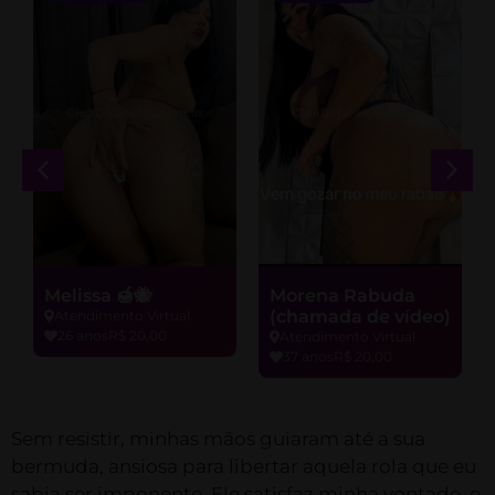
Melissa 🍯🐝
Morena Rabuda
(chamada de vídeo)
Atendimento Virtual
26 anos
R$ 20,00
Atendimento Virtual
37 anos
R$ 20,00
Sem resistir, minhas mãos guiaram até a sua
bermuda, ansiosa para libertar aquela rola que eu
sabia ser imponente. Ele satisfaz minha vontade, e