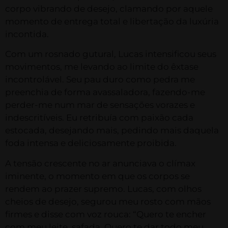
corpo vibrando de desejo, clamando por aquele
momento de entrega total e libertação da luxúria
incontida.
Com um rosnado gutural, Lucas intensificou seus
movimentos, me levando ao limite do êxtase
incontrolável. Seu pau duro como pedra me
preenchia de forma avassaladora, fazendo-me
perder-me num mar de sensações vorazes e
indescritíveis. Eu retribuía com paixão cada
estocada, desejando mais, pedindo mais daquela
foda intensa e deliciosamente proibida.
A tensão crescente no ar anunciava o clímax
iminente, o momento em que os corpos se
rendem ao prazer supremo. Lucas, com olhos
cheios de desejo, segurou meu rosto com mãos
firmes e disse com voz rouca: “Quero te encher
com meu leite, safada. Quero te dar todo meu