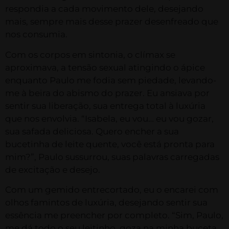
respondia a cada movimento dele, desejando
mais, sempre mais desse prazer desenfreado que
nos consumia.
Com os corpos em sintonia, o clímax se
aproximava, a tensão sexual atingindo o ápice
enquanto Paulo me fodia sem piedade, levando-
me à beira do abismo do prazer. Eu ansiava por
sentir sua liberação, sua entrega total à luxúria
que nos envolvia. “Isabela, eu vou… eu vou gozar,
sua safada deliciosa. Quero encher a sua
bucetinha de leite quente, você está pronta para
mim?”, Paulo sussurrou, suas palavras carregadas
de excitação e desejo.
Com um gemido entrecortado, eu o encarei com
olhos famintos de luxúria, desejando sentir sua
essência me preencher por completo. “Sim, Paulo,
me dá todo o seu leitinho, goza na minha buceta,