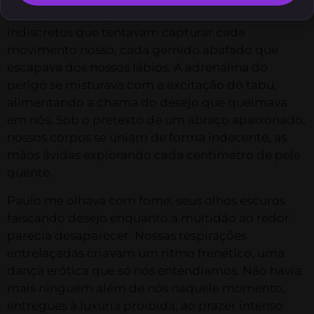
A praça estava repleta de curiosos, olhares
indiscretos que tentavam capturar cada
movimento nosso, cada gemido abafado que
escapava dos nossos lábios. A adrenalina do
perigo se misturava com a excitação do tabu,
alimentando a chama do desejo que queimava
em nós. Sob o pretexto de um abraço apaixonado,
nossos corpos se uniam de forma indecente, as
mãos ávidas explorando cada centímetro de pele
quente.
Paulo me olhava com fome, seus olhos escuros
faiscando desejo enquanto a multidão ao redor
parecia desaparecer. Nossas respirações
entrelaçadas criavam um ritmo frenético, uma
dança erótica que só nós entendíamos. Não havia
mais ninguém além de nós naquele momento,
entregues à luxúria proibida, ao prazer intenso