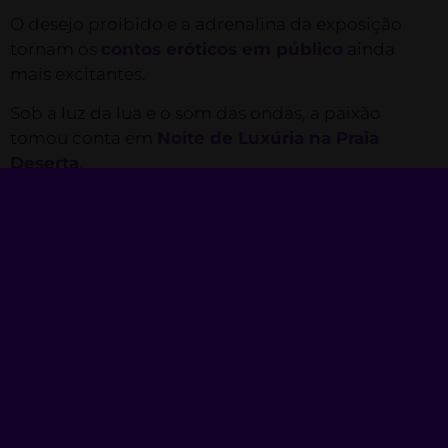
O desejo proibido e a adrenalina da exposição
tornam os
contos eróticos em público
ainda
mais excitantes.
Sob a luz da lua e o som das ondas, a paixão
tomou conta em
Noite de Luxúria na Praia
Deserta
.
Quando o sol nasceu, o prazer já havia tomado
conta em
Foda ao Nascer do Sol
.
Club do Desejo
Fundado em 2021, o Club do Desejo é um site