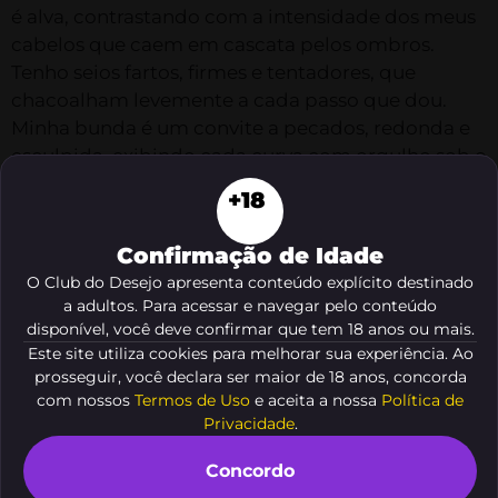
é alva, contrastando com a intensidade dos meus
cabelos que caem em cascata pelos ombros.
Tenho seios fartos, firmes e tentadores, que
chacoalham levemente a cada passo que dou.
Minha bunda é um convite a pecados, redonda e
esculpida, exibindo cada curva com orgulho sob o
tecido colado de uma calça justa.
+18
Não faz muito tempo, revivi em minha mente a
Confirmação de Idade
lembrança arrebatadora de uma tarde quente na
praça pública. O sol brilhava alto no céu,
O Club do Desejo apresenta conteúdo explícito destinado
a adultos. Para acessar e navegar pelo conteúdo
banhando-nos com seus raios dourados enquanto
disponível, você deve confirmar que tem 18 anos ou mais.
eu e meu amante nos entregávamos à paixão
Este site utiliza cookies para melhorar sua experiência. Ao
ardente. Ele, Paulo, um homem de sorriso sedutor
prosseguir, você declara ser maior de 18 anos, concorda
e corpo esculpido pela musculação, atraía todos
com nossos
Termos de Uso
e aceita a nossa
Política de
os olhares admirados para si. Seu toque era o fogo
Privacidade
.
que incendiava minha pele, suas palavras
Concordo
sussurradas promessas de prazer proibido.