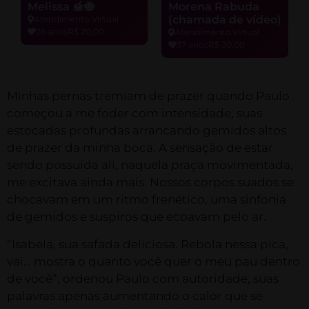
Melissa 🍯🐝
Morena Rabuda
(chamada de vídeo)
Atendimento Virtual
26 anos
R$ 20,00
Atendimento Virtual
37 anos
R$ 20,00
Minhas pernas tremiam de prazer quando Paulo
começou a me foder com intensidade, suas
estocadas profundas arrancando gemidos altos
de prazer da minha boca. A sensação de estar
sendo possuída ali, naquela praça movimentada,
me excitava ainda mais. Nossos corpos suados se
chocavam em um ritmo frenético, uma sinfonia
de gemidos e suspiros que ecoavam pelo ar.
“Isabela, sua safada deliciosa. Rebola nessa pica,
vai… mostra o quanto você quer o meu pau dentro
de você”, ordenou Paulo com autoridade, suas
palavras apenas aumentando o calor que se