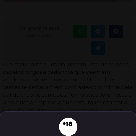
Compartilhe esse
conteúdo:
Olá, meu nome é Letícia, uma mulher de 35 anos,
cabelos longos e castanhos que caem em
asedutoras sobre meus ombros. Meus olhos
verdes se destacam em contraste com minha pele
pálida e lábios carnudos. Tenho seios volumosos e
uma bunda empinada que costumam chamar a
atenção por onde passo. Sempre gostei de me
cuidar e manter meu corpo em forma.
+18
Recordo-me claramente daquele dia na