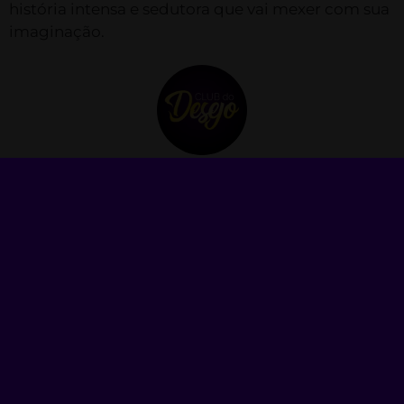
história intensa e sedutora que vai mexer com sua
imaginação.
Club do Desejo
Fundado em 2021, o Club do Desejo é um site
+18 de anúncios exclusivo para acompanhantes
mulheres, trans e homens e também de
conteúdo adulto como packs de imagens e
vídeos. Decidimos criar uma plataforma
pensando no usuário, uma plataforma de fácil
uso e otimizada para celulares.
ANTERIOR
PRÓXIMO
Fodendo a Sogra Bucetuda na Cozinha
Comendo o Cu da Sogra Gostosa na Sala