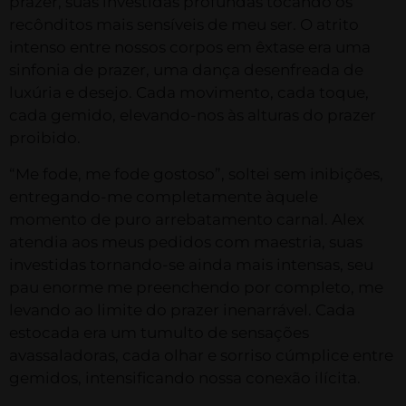
prazer, suas investidas profundas tocando os
recônditos mais sensíveis de meu ser. O atrito
intenso entre nossos corpos em êxtase era uma
sinfonia de prazer, uma dança desenfreada de
luxúria e desejo. Cada movimento, cada toque,
cada gemido, elevando-nos às alturas do prazer
proibido.
“Me fode, me fode gostoso”, soltei sem inibições,
entregando-me completamente àquele
momento de puro arrebatamento carnal. Alex
atendia aos meus pedidos com maestria, suas
investidas tornando-se ainda mais intensas, seu
pau enorme me preenchendo por completo, me
levando ao limite do prazer inenarrável. Cada
estocada era um tumulto de sensações
avassaladoras, cada olhar e sorriso cúmplice entre
gemidos, intensificando nossa conexão ilícita.