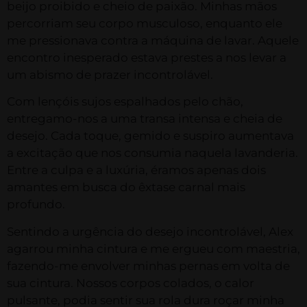
beijo proibido e cheio de paixão. Minhas mãos
percorriam seu corpo musculoso, enquanto ele
me pressionava contra a máquina de lavar. Aquele
encontro inesperado estava prestes a nos levar a
um abismo de prazer incontrolável.
Com lençóis sujos espalhados pelo chão,
entregamo-nos a uma transa intensa e cheia de
desejo. Cada toque, gemido e suspiro aumentava
a excitação que nos consumia naquela lavanderia.
Entre a culpa e a luxúria, éramos apenas dois
amantes em busca do êxtase carnal mais
profundo.
Sentindo a urgência do desejo incontrolável, Alex
agarrou minha cintura e me ergueu com maestria,
fazendo-me envolver minhas pernas em volta de
sua cintura. Nossos corpos colados, o calor
pulsante, podia sentir sua rola dura roçar minha