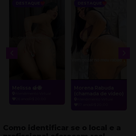
DESTAQUE
DESTAQUE
Melissa 🍯🐝
Morena Rabuda
(chamada de vídeo)
Atendimento Virtual
26 anos
R$ 20,00
Atendimento Virtual
37 anos
R$ 20,00
Como identificar se o local e a