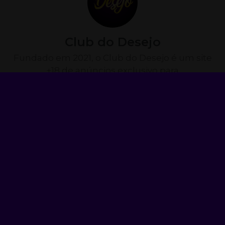
Club do Desejo
Fundado em 2021, o Club do Desejo é um site
+18 de anúncios exclusivo para
acompanhantes mulheres, trans e homens e
também de conteúdo adulto como packs de
imagens e vídeos. Decidimos criar uma
plataforma pensando no usuário, uma
plataforma de fácil uso e otimizada para
celulares.
ANTERIOR
PRÓXIMO
Descubra o Melhor Aplicativo de Sexo Virtual para Explorar Prazeres Sem Limites
Acompanhante Universitária que Atende Casais: A Nova Experiência para Renovar sua Relação