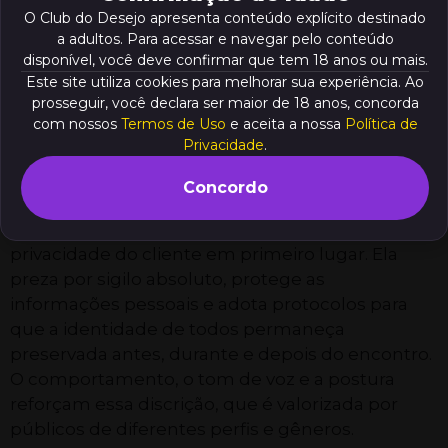
toda a diferença.
O Club do Desejo apresenta conteúdo explícito destinado
a adultos. Para acessar e navegar pelo conteúdo
disponível, você deve confirmar que tem 18 anos ou mais.
Este site utiliza cookies para melhorar sua experiência. Ao
Veja o resumo deste conteúdo
prosseguir, você declara ser maior de 18 anos, concorda
com nossos
Termos de Uso
e aceita a nossa
Política de
Privacidade
.
O que define uma acompanhante
discreta com local próprio
Concordo
Uma acompanhante discreta coloca a
privacidade do cliente em primeiro lugar. Ela
preza por sigilo absoluto, protege as
informações pessoais e adota protocolos para
que a identidade de todos permaneça
preservada antes, durante e depois do encontro.
O comportamento, o tom de voz e a postura
reforçam essa discrição, que é valorizada por
públicos de diferentes perfis e gêneros.