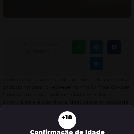
Compartilhe esse
conteúdo:
Procurar uma acompanhante discreta com local
próprio no centro representa muito mais do que
buscar um serviço diferenciado. Envolve a
procura pela experiência ideal, onde privacidade,
segurança, conforto e praticidade se unem para
+18
garantir tranquilidade desde o início até o fim do
encontro. Para quem valoriza discrição e
Confirmação de Idade
facilidade de acesso, entender esse contexto faz