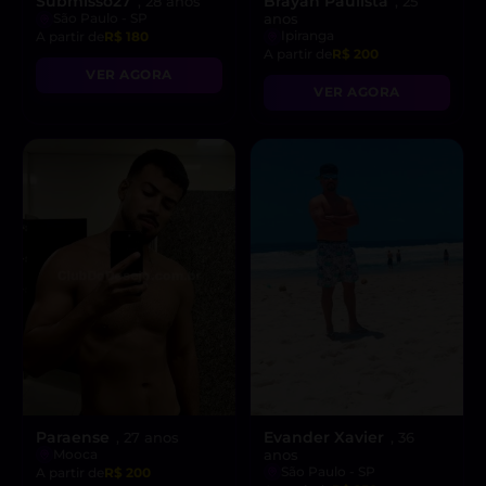
Submisso27
Brayan Paulista
, 28 anos
, 25
São Paulo - SP
anos
Ipiranga
A partir de
R$ 180
A partir de
R$ 200
VER AGORA
VER AGORA
Paraense
Evander Xavier
, 27 anos
, 36
Mooca
anos
São Paulo - SP
A partir de
R$ 200