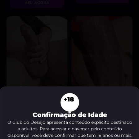
VER AGORA
+18
Erick Sartório
tiguira
, 29 anos
, 23 anos
A partir de
R$ 150
A partir de
R$ 250
Confirmação de Idade
VER AGORA
VER AGORA
O Club do Desejo apresenta conteúdo explícito destinado
a adultos. Para acessar e navegar pelo conteúdo
disponível, você deve confirmar que tem 18 anos ou mais.