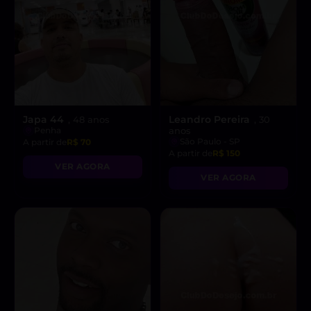
Japa 44
Leandro Pereira
, 48 anos
, 30
Penha
anos
São Paulo - SP
A partir de
R$ 70
A partir de
R$ 150
VER AGORA
VER AGORA