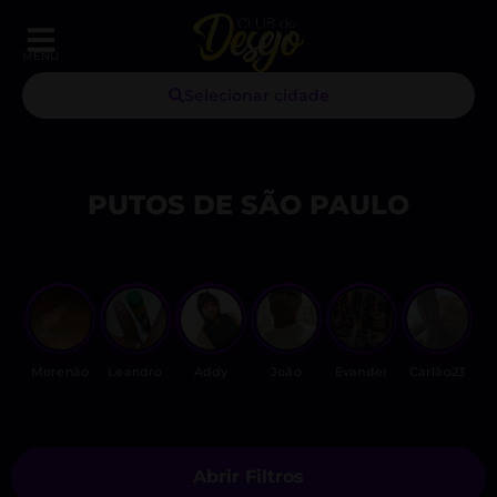
MENU
Selecionar cidade
PUTOS DE SÃO PAULO
Morenão
Leandro
Addy
João
Evander
Carlão23
Abrir Filtros