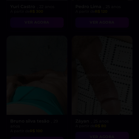
Yuri Castro
Pedro Lima
, 22 anos
, 25 anos
A partir de
R$ 300
A partir de
R$ 120
VER AGORA
VER AGORA
Bruno silva tesão
Záyan
, 29
, 25 anos
anos
A partir de
R$ 80
A partir de
R$ 100
VER AGORA