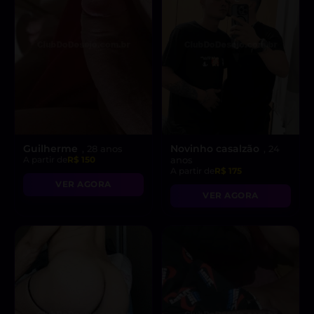
Guilherme
Novinho casalzão
, 28 anos
, 24
A partir de
R$ 150
anos
A partir de
R$ 175
VER AGORA
VER AGORA