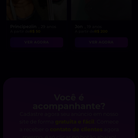
Principeziin
Jon
, 29 anos
, 19 anos
A partir de
R$ 50
A partir de
R$ 200
VER AGORA
VER AGORA
Você é
acompanhante?
Cadastre agora seu anúncio em nosso
site de forma
gratuita e fácil
. Comece
a receber o
contato de clientes
agora
mesmo, é só clicar no botão abaixo!