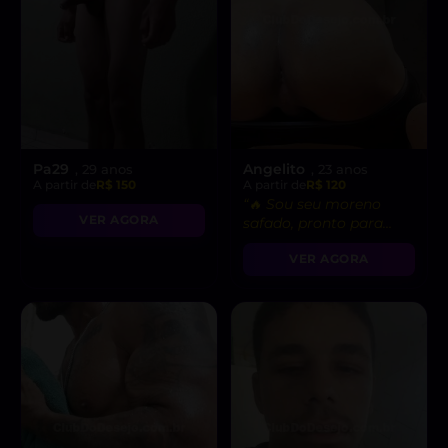
Pa29
Angelito
, 29 anos
, 23 anos
A partir de
R$ 150
A partir de
R$ 120
“🔥 Sou seu moreno
VER AGORA
safado, pronto para
realizar todas as suas
VER AGORA
fantasias mais
gostosas!”