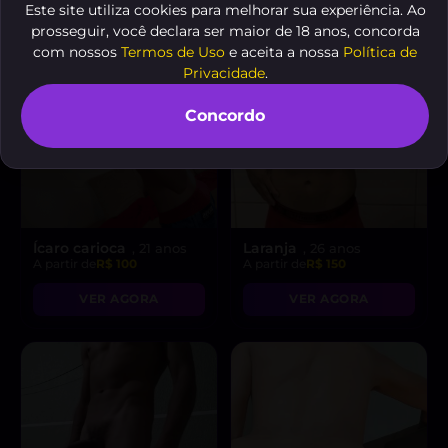
Este site utiliza cookies para melhorar sua experiência. Ao
prosseguir, você declara ser maior de 18 anos, concorda
com nossos
Termos de Uso
e aceita a nossa
Política de
Privacidade
.
Concordo
Ícaro carioca
Laranja
, 21 anos
, 26 anos
A partir de
R$ 100
A partir de
R$ 150
VER AGORA
VER AGORA