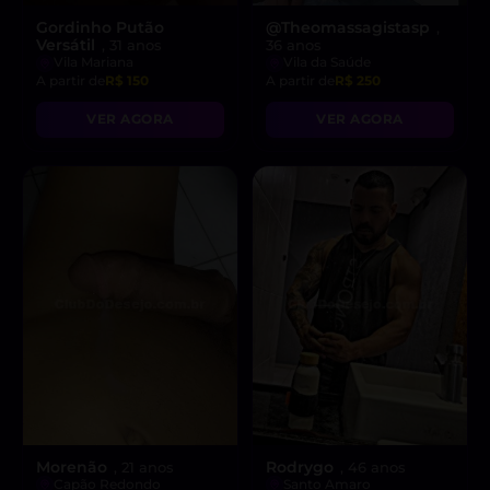
Gordinho Putão
@Theomassagistasp
,
Versátil
, 31 anos
36 anos
Vila Mariana
Vila da Saúde
A partir de
R$ 150
A partir de
R$ 250
VER AGORA
VER AGORA
Morenão
Rodrygo
, 21 anos
, 46 anos
Capão Redondo
Santo Amaro