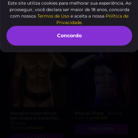
Este site utiliza cookies para melhorar sua experiência. Ao
A partir de
R$ 150
A partir de
R$ 250
prosseguir, você declara ser maior de 18 anos, concorda
VER AGORA
VER AGORA
com nossos
Termos de Uso
e aceita a nossa
Política de
Privacidade
.
Concordo
Douglas experiência
Miguel Alves
, 25 anos
em casais e inciantes
,
A partir de
R$ 200
27 anos
A partir de
R$ 300
VER AGORA