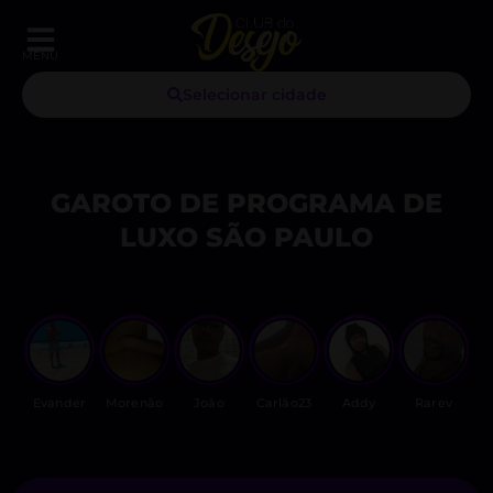
MENU
Selecionar cidade
GAROTO DE PROGRAMA DE
LUXO SÃO PAULO
Evander
Morenão
João
Carlão23
Addy
Rarev
L