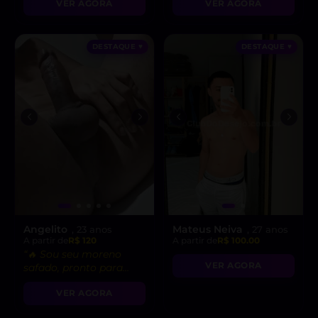
VER AGORA
VER AGORA
DESTAQUE ♥
DESTAQUE ♥
Angelito
Mateus Neiva
, 23 anos
, 27 anos
A partir de
R$ 120
A partir de
R$ 100.00
“🔥 Sou seu moreno
VER AGORA
safado, pronto para
realizar todas as suas
VER AGORA
fantasias mais
gostosas!”