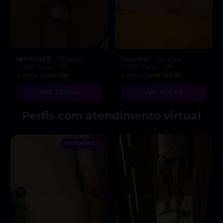
rafinha69
Lourival
, 33 anos
, 50 anos
São Paulo - SP
São Paulo - SP
A partir de
R$ 250
A partir de
R$ 120.00
VER AGORA
VER AGORA
Perfis com atendimento virtual
DESTAQUE ♥