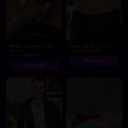
Negão carioca 24 cm
Luan cabral
,
, 23 anos
20 anos
A partir de
R$ 200
A partir de
R$ 250
VER AGORA
VER AGORA