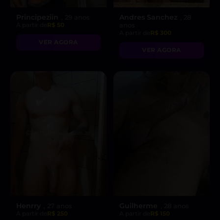
Principeziin
Andres Sanchez
, 29 anos
, 28
A partir de
R$ 50
anos
A partir de
R$ 300
VER AGORA
VER AGORA
Henrry
Guilherme
, 27 anos
, 28 anos
A partir de
R$ 250
A partir de
R$ 150