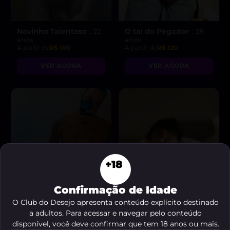
Novinho Talentoso
O tal do Pegador
, 22
, 28
anos
anos
A partir de
R$ 100
A partir de
R$ 120
VER AGORA
VER AGORA
+18
Confirmação de Idade
O Club do Desejo apresenta conteúdo explícito destinado
a adultos. Para acessar e navegar pelo conteúdo
disponível, você deve confirmar que tem 18 anos ou mais.
joker dj
Enzo novinho
, 31 anos
, 22 anos