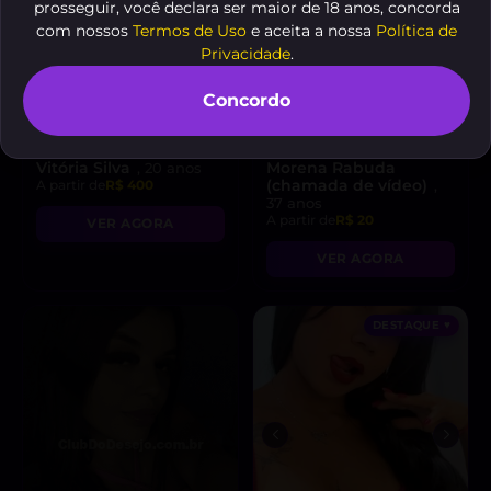
prosseguir, você declara ser maior de 18 anos, concorda
com nossos
Termos de Uso
e aceita a nossa
Política de
Privacidade
.
Concordo
Vitória Silva
Morena Rabuda
, 20 anos
(chamada de vídeo)
A partir de
R$ 400
,
37 anos
A partir de
R$ 20
VER AGORA
VER AGORA
DESTAQUE ♥