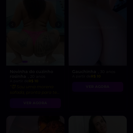
Novinha do cuzinho
Gauchinha
, 30 anos
rosinha
, 20 anos
A partir de
R$ 10
A partir de
R$ 10
“😈 Sou uma morena
VER AGORA
safada, pronta para te
levar ao limite do
VER AGORA
prazer!”