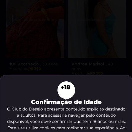
Kelly tornado
Andrea Marisol
, 30 anos
, 40
A partir de
R$ 300
anos
A partir de
R$ 200
VER AGORA
VER AGORA
+18
Confirmação de Idade
DESTAQUE ♥
O Club do Desejo apresenta conteúdo explícito destinado
a adultos. Para acessar e navegar pelo conteúdo
disponível, você deve confirmar que tem 18 anos ou mais.
Este site utiliza cookies para melhorar sua experiência. Ao