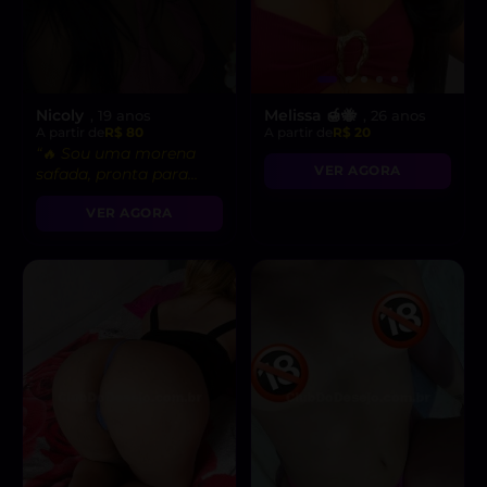
Nicoly
Melissa 🍯🐝
, 19 anos
, 26 anos
A partir de
R$ 80
A partir de
R$ 20
“🔥 Sou uma morena
VER AGORA
safada, pronta para
realizar suas fantasias
VER AGORA
mais secretas!”