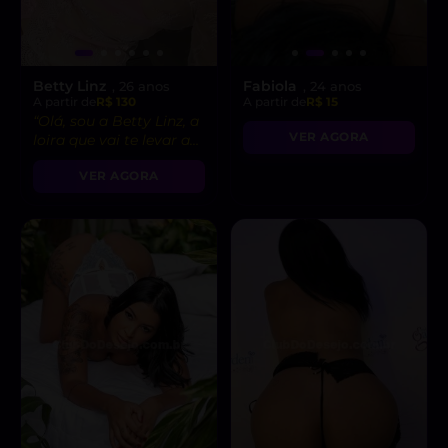
Betty Linz
Fabiola
, 26 anos
, 24 anos
A partir de
R$ 130
A partir de
R$ 15
“Olá, sou a Betty Linz, a
VER AGORA
loira que vai te levar ao
êxtase com minha
VER AGORA
atitude liberal e
intensidade incrível! 😘”