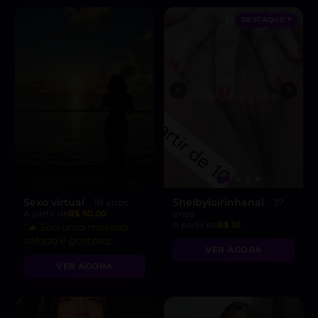
DESTAQUE ♥
Sexo virtual
Shelbyloirinhanal
, 18 anos
, 37
A partir de
R$ 50.00
anos
A partir de
R$ 10
“🔥 Sou uma morena
safada e gostosa,
VER AGORA
pronta para fetiches e
VER AGORA
vídeo chamadas
picantes!”