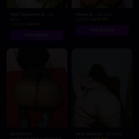
Mari baianinha
Morena
, 24
, 28 anos
anos
A partir de
R$ 200
A partir de
R$ 10
VER AGORA
VER AGORA
Bombom
Yara peluda
, 28 anos
bombonzinho morena
A partir de
R$ 300