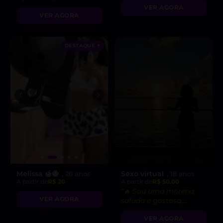
VER AGORA
VER AGORA
DESTAQUE ♥
Melissa 🍯🐝
Sexo virtual
, 26 anos
, 18 anos
A partir de
R$ 20
A partir de
R$ 50.00
“🔥 Sou uma morena
VER AGORA
safada e gostosa,
pronta para fetiches e
VER AGORA
vídeo chamadas