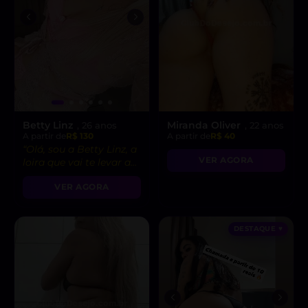
Betty Linz
Miranda Oliver
, 26 anos
, 22 anos
A partir de
R$ 130
A partir de
R$ 40
“Olá, sou a Betty Linz, a
VER AGORA
loira que vai te levar ao
êxtase com minha
VER AGORA
atitude liberal e
intensidade incrível! 😘”
DESTAQUE ♥