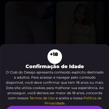
+18
Confirmação de Idade
Gauchinha
Bruna Ferrari
, 30 anos
, 35 anos
O Club do Desejo apresenta conteúdo explícito destinado
A partir de
R$ 10
A partir de
R$ 10
a adultos. Para acessar e navegar pelo conteúdo
VER AGORA
VER AGORA
disponível, você deve confirmar que tem 18 anos ou mais.
Este site utiliza cookies para melhorar sua experiência. Ao
prosseguir, você declara ser maior de 18 anos, concorda
DESTAQUE ♥
com nossos
Termos de Uso
e aceita a nossa
Política de
Privacidade
.