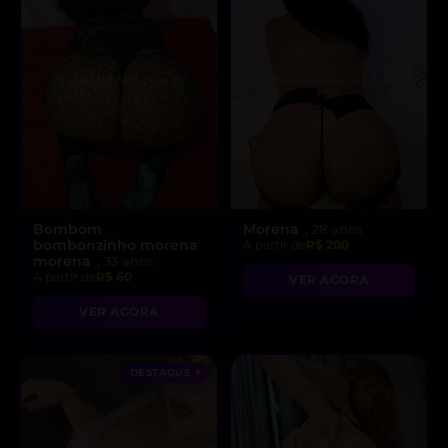
Bombom
Morena
, 28 anos
bombonzinho morena
A partir de
R$ 200
morena
, 33 anos
A partir de
R$ 60
VER AGORA
VER AGORA
DESTAQUE ♥