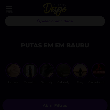
MENU
Selecionar cidade
PUTAS EM EM BAURU
Larissa
Yasmim
Gabriely
Gabriely
Thay
Carladominan
Abrir Filtros