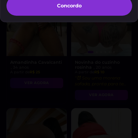
Concordo
Amandinha Cavalcanti
Novinha do cuzinho
rosinha
, 34 anos
, 20 anos
A partir de
R$ 25
A partir de
R$ 10
“😈 Sou uma morena
VER AGORA
safada, pronta para te
levar ao limite do
VER AGORA
prazer!”