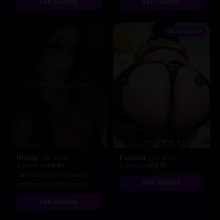
VER AGORA
VER AGORA
DESTAQUE ♥
Nicoly
Fabiola
, 19 anos
, 24 anos
A partir de
R$ 80
A partir de
R$ 15
“🔥 Sou uma morena
VER AGORA
safada, pronta para
realizar suas fantasias
VER AGORA
mais secretas!”