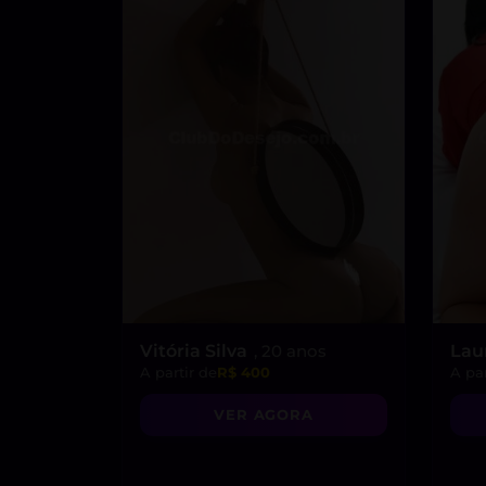
Vitória Silva
, 20 anos
Lau
A partir de
R$ 400
A par
VER AGORA