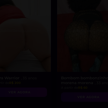
ra Warrior
, 35 anos
Bombom bombonzinh
morena morena
, 33 an
tir de
R$ 200
A partir de
R$ 60
VER AGORA
VER AGORA