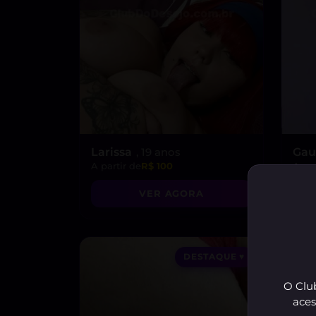
Larissa
, 19 anos
Gau
A partir de
R$ 100
A par
VER AGORA
DESTAQUE ♥
O Club
aces