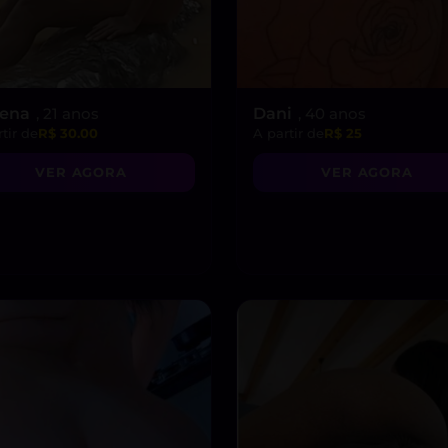
rena
, 21 anos
Dani
, 40 anos
tir de
R$ 30.00
A partir de
R$ 25
VER AGORA
VER AGORA