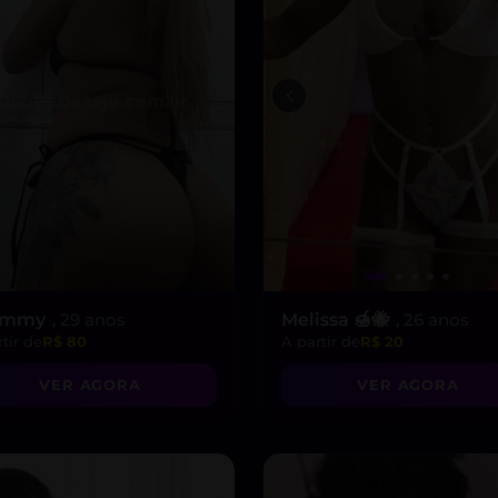
ammy
, 29 anos
Melissa 🍯🐝
, 26 anos
tir de
R$ 80
A partir de
R$ 20
VER AGORA
VER AGORA