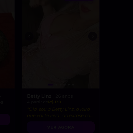
o
Betty Linz
, 26 anos
os
A partir de
R$ 130
“Olá, sou a Betty Linz, a loira
que vai te levar ao êxtase com
minha atitude liberal e
VER AGORA
intensidade incrível! 😘”