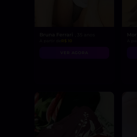
Bruna Ferrari
, 35 anos
Mo
A partir de
R$ 10
A par
VER AGORA