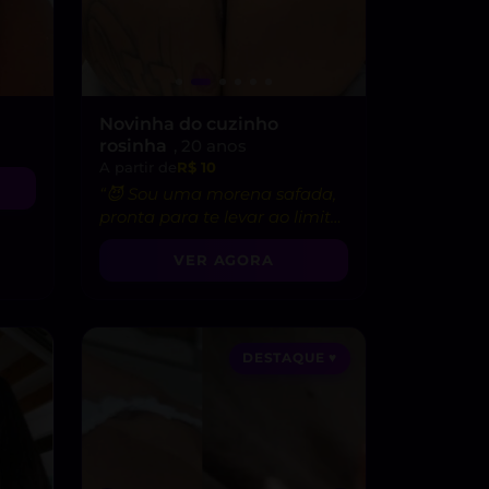
Novinha do cuzinho
rosinha
, 20 anos
A partir de
R$ 10
“😈 Sou uma morena safada,
pronta para te levar ao limite
do prazer!”
VER AGORA
DESTAQUE ♥