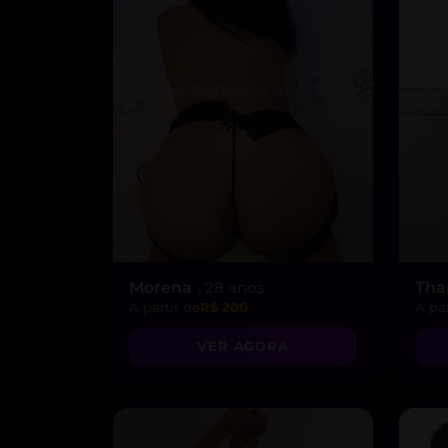
Morena
, 28 anos
Th
A partir de
R$ 200
A par
VER AGORA