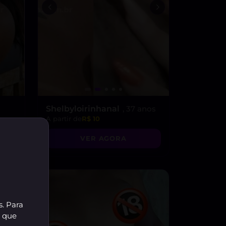
Shelbyloirinhanal
, 37 anos
A partir de
R$ 10
VER AGORA
s. Para
r que