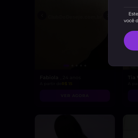
Este
você 
Fabiola
, 24 anos
Tia
A partir de
R$ 15
A par
VER AGORA