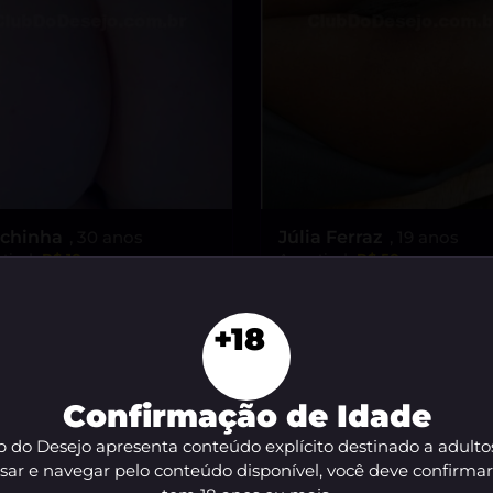
chinha
, 30 anos
Júlia Ferraz
, 19 anos
tir de
R$ 10
A partir de
R$ 50
VER AGORA
VER AGORA
+18
Confirmação de Idade
 do Desejo apresenta conteúdo explícito destinado a adulto
sar e navegar pelo conteúdo disponível, você deve confirma