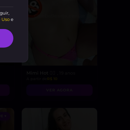
guir,
 Uso
e
Mimi Hot ❤️‍🔥
, 19 anos
A partir de
R$ 10
VER AGORA
E ♥