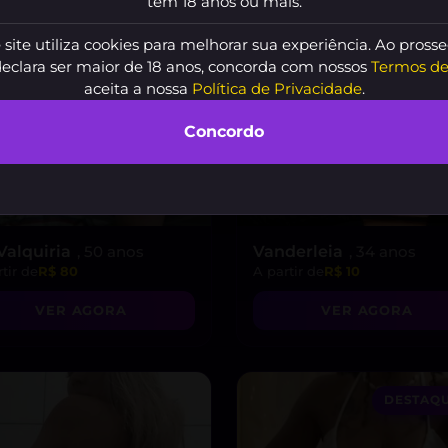
tem 18 anos ou mais.
 site utiliza cookies para melhorar sua experiência. Ao prosse
declara ser maior de 18 anos, concorda com nossos
Termos de
aceita a nossa
Política de Privacidade
.
Concordo
 Valquiria
, 50 anos
Vanderleia
, 34 anos
tir de
R$ 80
A partir de
R$ 10
VER AGORA
VER AGORA
DESTAQU