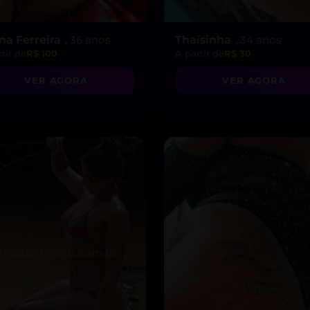
na Ferreira
, 36 anos
Thaísinha
, 34 anos
tir de
R$ 100
A partir de
R$ 30
VER AGORA
VER AGORA