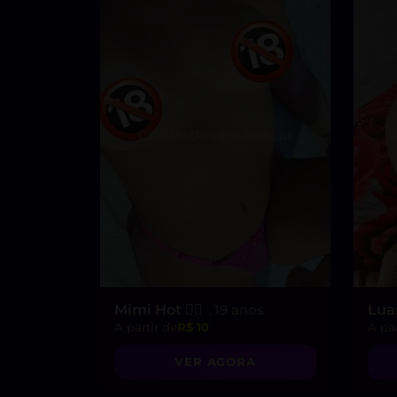
Mimi Hot ❤️‍🔥
, 19 anos
Lua
A partir de
R$ 10
A par
VER AGORA