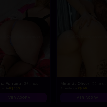
na Ferreira
, 36 anos
Miranda Oliver
, 22 anos
tir de
R$ 100
A partir de
R$ 40
VER AGORA
VER AGORA