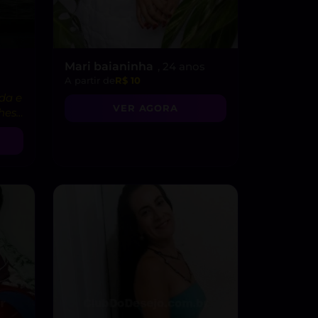
Mari baianinha
, 24 anos
A partir de
R$ 10
da e
VER AGORA
ches
s!”