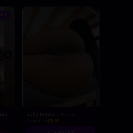
E ♥
ada
Júlia Ferraz
, 19 anos
A partir de
R$ 50
VER AGORA