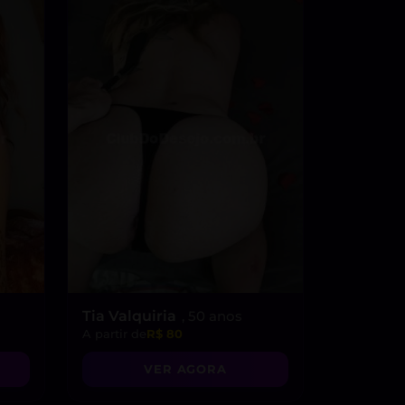
Tia Valquiria
, 50 anos
A partir de
R$ 80
VER AGORA