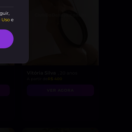
guir,
 Uso
e
Vitória Silva
, 20 anos
A partir de
R$ 400
VER AGORA