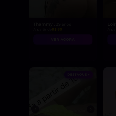
Thammy
, 29 anos
Loi
A partir de
R$ 80
A par
VER AGORA
DESTAQUE ♥