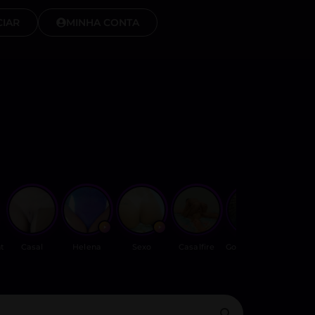
IAR
MINHA CONTA
t
Casal
Helena
Sexo
Casalfire
Gothravensz
Brun