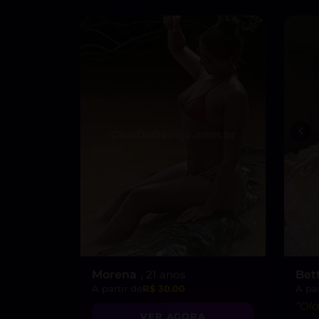
Morena
, 21 anos
Bet
A partir de
R$ 30.00
A par
“Olá
VER AGORA