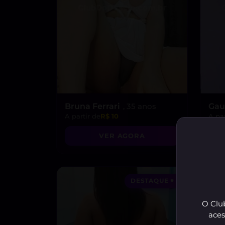
Bruna Ferrari
, 35 anos
Gau
A partir de
R$ 10
A par
VER AGORA
DESTAQUE ♥
O Club
aces