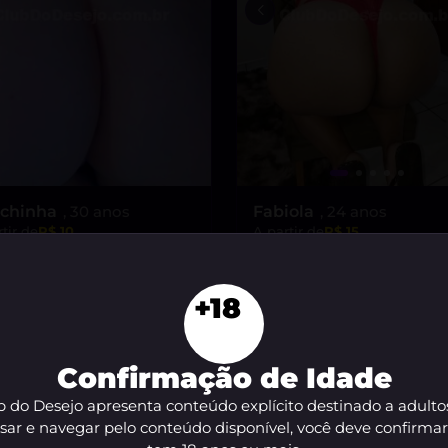
chinha
, 30 anos
Fabiola
, 24 anos
tir de
R$ 10
A partir de
R$ 15
VER AGORA
VER AGORA
+18
Confirmação de Idade
 do Desejo apresenta conteúdo explícito destinado a adulto
sar e navegar pelo conteúdo disponível, você deve confirma