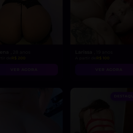
rena
, 28 anos
Larissa
, 19 anos
tir de
R$ 200
A partir de
R$ 100
VER AGORA
VER AGORA
DESTAQU