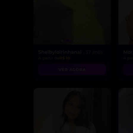
Shelbyloirinhanal
, 37 anos
Mo
A partir de
R$ 10
A par
VER AGORA