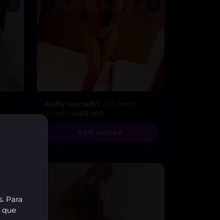
Kelly tornado
, 30 anos
A partir de
R$ 300
VER AGORA
s. Para
r que