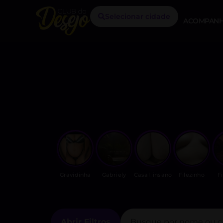
Selecionar cidade
ACOMPANH
Gravidinha
Gabriely
Casal_insano
Filezinho
F
Abrir Filtros