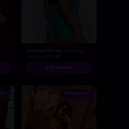
Andrea Marisol
, 40 anos
A partir de
R$ 200
VER AGORA
E ♥
DESTAQUE ♥