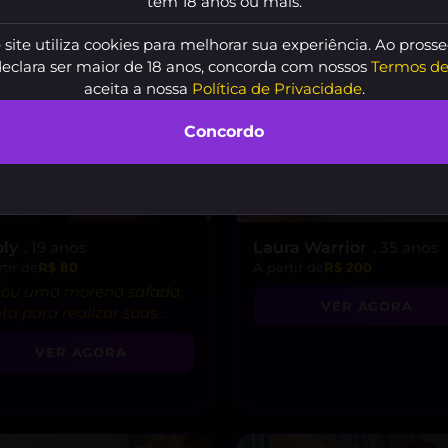
tem 18 anos ou mais.
 site utiliza cookies para melhorar sua experiência. Ao prosse
declara ser maior de 18 anos, concorda com nossos
Termos de
aceita a nossa
Política de Privacidade
.
Concordo
oly
, 19 anos
Laura Warrior
, 35 anos
tir de
R$ 80
A partir de
R$ 200
 Sou uma morena safada,
VER AGORA
ta para realizar suas
asias mais secretas!”
VER AGORA