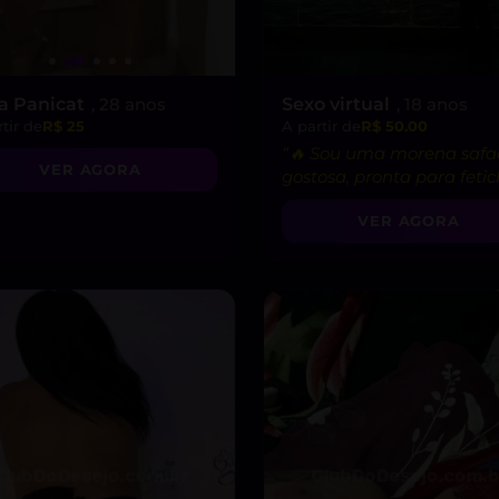
ra Panicat
, 28 anos
Sexo virtual
, 18 anos
tir de
R$ 25
A partir de
R$ 50.00
“🔥 Sou uma morena safa
VER AGORA
gostosa, pronta para feti
e vídeo chamadas picante
VER AGORA