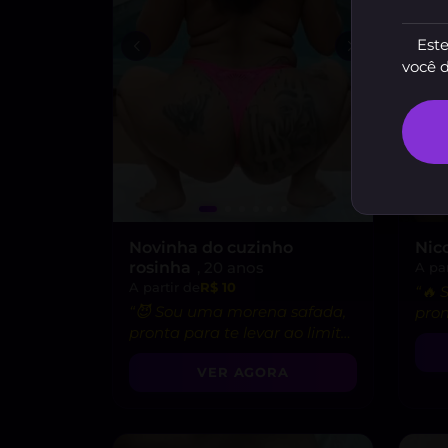
Este
você 
Novinha do cuzinho
Nic
rosinha
, 20 anos
A par
A partir de
R$ 10
“🔥
“😈 Sou uma morena safada,
pron
pronta para te levar ao limite
fant
do prazer!”
VER AGORA