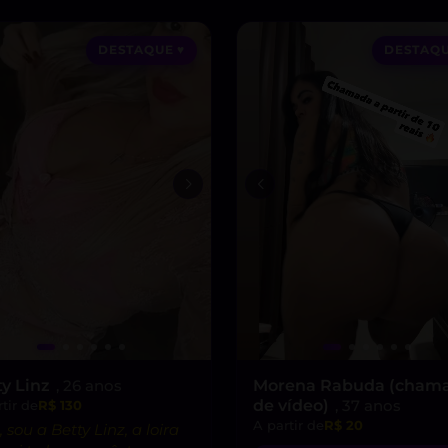
DESTAQUE ♥
DESTAQU
ty Linz
, 26 anos
Morena Rabuda (cham
de vídeo)
, 37 anos
tir de
R$ 130
A partir de
R$ 20
, sou a Betty Linz, a loira