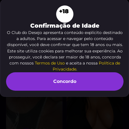
+18
Confirmação de Idade
O Club do Desejo apresenta conteúdo explícito destinado
Deusa Jenna
Miranda Oliver
, 20 anos
, 22 anos
A partir de
R$ 550
A partir de
R$ 40
a adultos. Para acessar e navegar pelo conteúdo
disponível, você deve confirmar que tem 18 anos ou mais.
VER AGORA
VER AGORA
Este site utiliza cookies para melhorar sua experiência. Ao
prosseguir, você declara ser maior de 18 anos, concorda
com nossos
Termos de Uso
e aceita a nossa
Política de
DESTAQUE ♥
Privacidade
.
Concordo