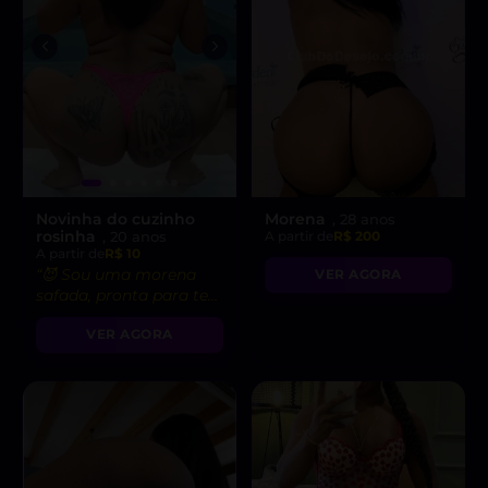
Novinha do cuzinho
Morena
, 28 anos
rosinha
, 20 anos
A partir de
R$ 200
A partir de
R$ 10
“😈 Sou uma morena
VER AGORA
safada, pronta para te
levar ao limite do
VER AGORA
prazer!”