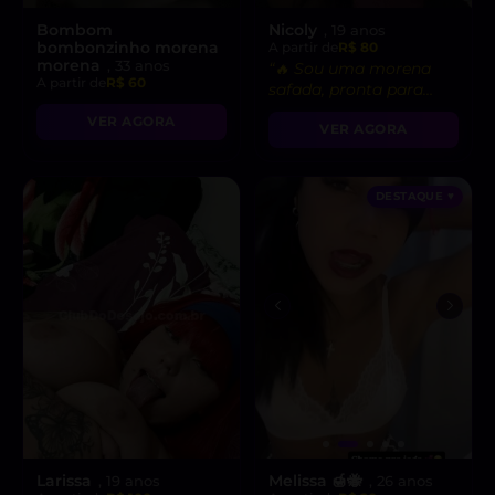
Bombom
Nicoly
, 19 anos
bombonzinho morena
A partir de
R$ 80
morena
, 33 anos
“🔥 Sou uma morena
A partir de
R$ 60
safada, pronta para
realizar suas fantasias
VER AGORA
VER AGORA
mais secretas!”
DESTAQUE ♥
Larissa
Melissa 🍯🐝
, 19 anos
, 26 anos