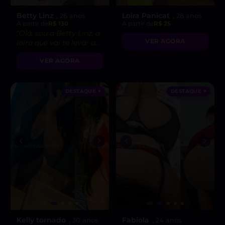
Betty Linz
Loira Panicat
, 26 anos
, 28 anos
A partir de
R$ 130
A partir de
R$ 25
“Olá, sou a Betty Linz, a
VER AGORA
loira que vai te levar ao
êxtase com minha
VER AGORA
atitude liberal e
intensidade incrível! 😘”
DESTAQUE ♥
DESTAQUE ♥
Kelly tornado
Fabiola
, 30 anos
, 24 anos