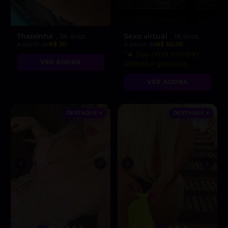
Thaísinha
Sexo virtual
, 34 anos
, 18 anos
A partir de
R$ 30
A partir de
R$ 50.00
“🔥 Sou uma morena
VER AGORA
safada e gostosa,
pronta para fetiches e
VER AGORA
vídeo chamadas
picantes!”
DESTAQUE ♥
DESTAQUE ♥