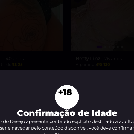
i
, 40 anos
Betty Linz
, 26 anos
tir de
R$ 25
A partir de
R$ 130
“Olá, sou a Betty Linz, a lo
VER AGORA
que vai te levar ao êxtas
minha atitude liberal e
+18
VER AGORA
intensidade incrível! 😘”
Confirmação de Idade
 do Desejo apresenta conteúdo explícito destinado a adulto
sar e navegar pelo conteúdo disponível, você deve confirma