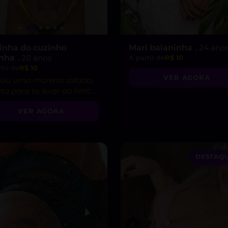
inha do cuzinho
Mari baianinha
, 24 ano
inha
, 20 anos
A partir de
R$ 10
tir de
R$ 10
VER AGORA
 Sou uma morena safada,
ta para te levar ao limite
razer!”
VER AGORA
DESTAQU