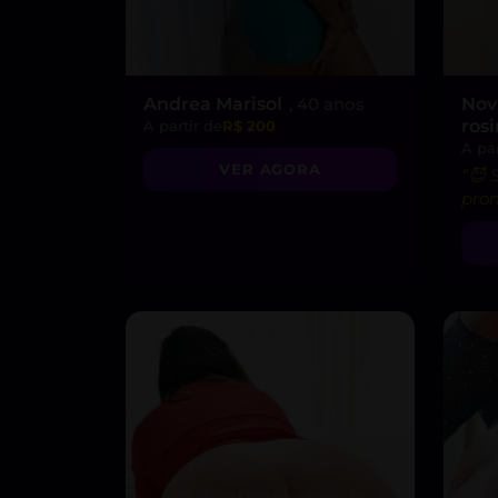
Andrea Marisol
, 40 anos
Nov
ros
A partir de
R$ 200
A par
VER AGORA
“😈
pron
do p