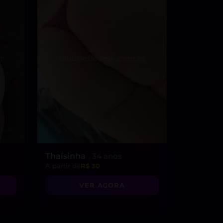
Thaísinha
, 34 anos
A partir de
R$ 30
VER AGORA