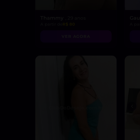
Thammy
, 29 anos
Gau
A partir de
R$ 80
A par
VER AGORA