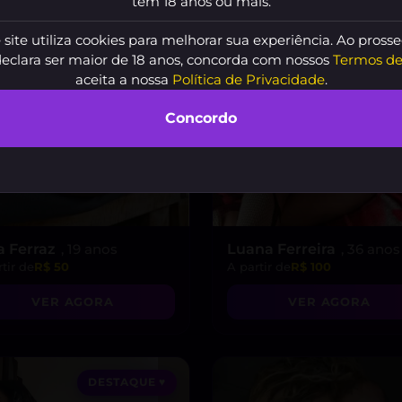
tem 18 anos ou mais.
 site utiliza cookies para melhorar sua experiência. Ao prosse
declara ser maior de 18 anos, concorda com nossos
Termos de
aceita a nossa
Política de Privacidade
.
Concordo
a Ferraz
, 19 anos
Luana Ferreira
, 36 anos
tir de
R$ 50
A partir de
R$ 100
VER AGORA
VER AGORA
DESTAQUE ♥