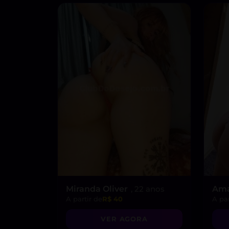
Miranda Oliver
, 22 anos
Am
A partir de
R$ 40
A par
VER AGORA