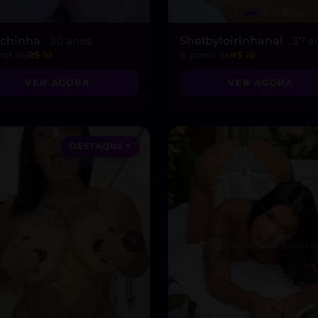
chinha
, 30 anos
Shelbyloirinhanal
, 37 
tir de
R$ 10
A partir de
R$ 10
VER AGORA
VER AGORA
DESTAQUE ♥