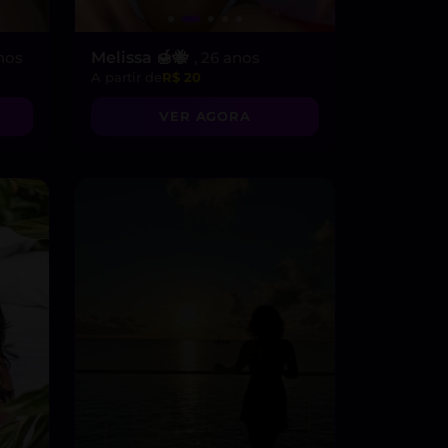
anos
Melissa 🍯🐝
, 26 anos
A partir de
R$ 20
VER AGORA