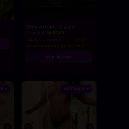
s
Sexo virtual
, 18 anos
A partir de
R$ 50.00
“🔥 Sou uma morena safada e
gostosa, pronta para fetiches
e vídeo chamadas picantes!”
VER AGORA
E ♥
DESTAQUE ♥