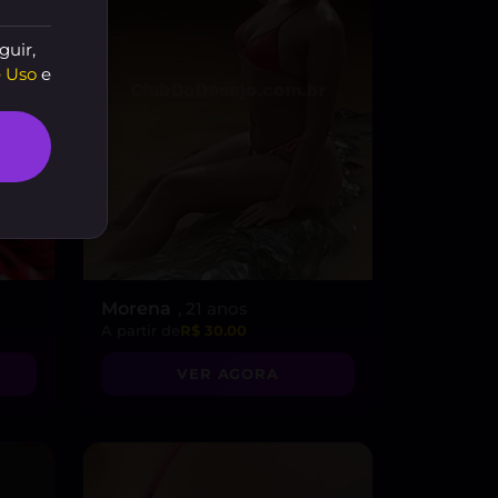
guir,
 Uso
e
Morena
, 21 anos
A partir de
R$ 30.00
VER AGORA