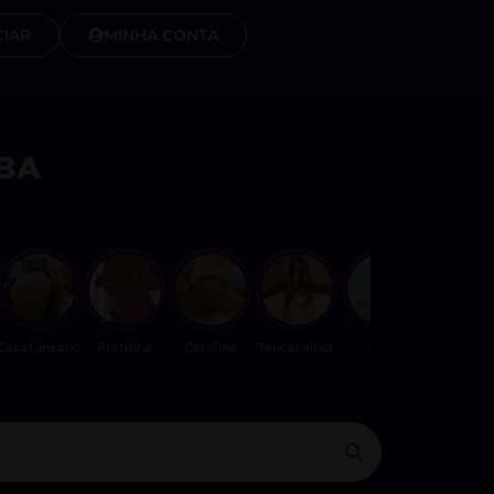
IAR
MINHA CONTA
BA
Casal_insano
Pretinha
Carolina
Teucasalhot
Julia
Ninfeta