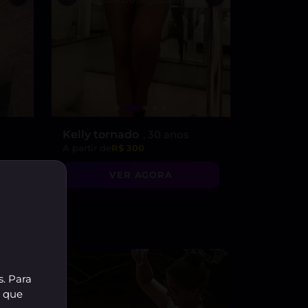
Kelly tornado
, 30 anos
A partir de
R$ 300
ira
VER AGORA
e com
s. Para
r que