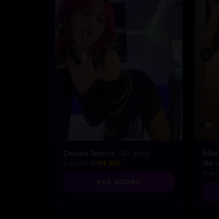
Deusa Jenna
, 20 anos
Mor
de 
A partir de
R$ 550
A par
VER AGORA