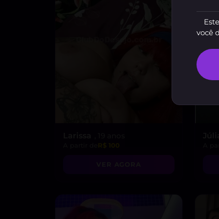
Este
você 
Larissa
, 19 anos
Júli
A partir de
R$ 100
A par
VER AGORA