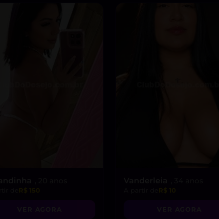
andinha
, 20 anos
Vanderleia
, 34 anos
tir de
R$ 150
A partir de
R$ 10
VER AGORA
VER AGORA