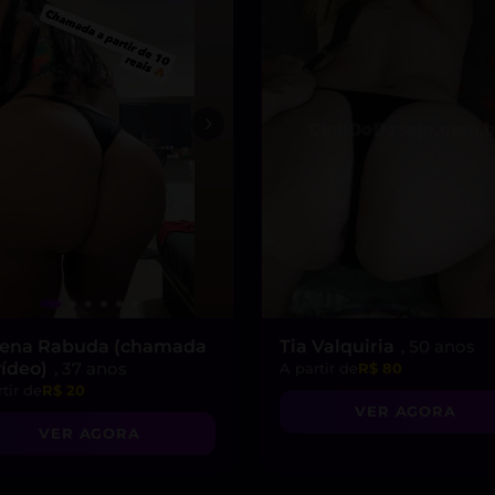
ena Rabuda (chamada
Tia Valquiria
, 50 anos
vídeo)
, 37 anos
A partir de
R$ 80
tir de
R$ 20
VER AGORA
VER AGORA