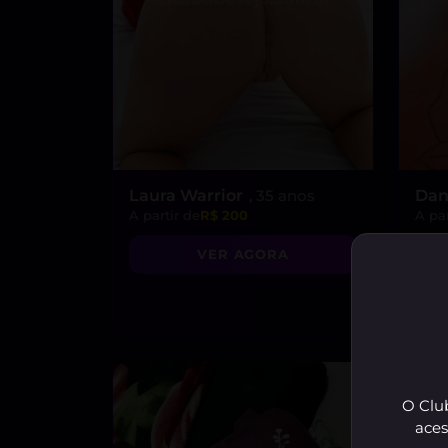
Laura Warrior
, 35 anos
Dan
A partir de
R$ 200
A par
VER AGORA
O Club
aces