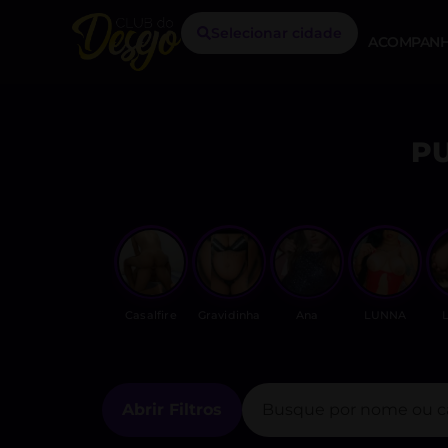
Selecionar cidade
ACOMPANH
P
Casalfire
Gravidinha
Ana
LUNNA
L
Abrir Filtros