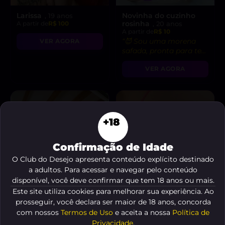
Larissa
Novinha do cuzinho
, 19 anos
rosinha
A partir de
R$ 100
, 20 anos
A partir de
R$ 10
“😈 Sou uma morena
VER AGORA
safada, pronta para te
levar ao limite do
VER AGORA
prazer!”
+18
Confirmação de Idade
O Club do Desejo apresenta conteúdo explícito destinado
a adultos. Para acessar e navegar pelo conteúdo
disponível, você deve confirmar que tem 18 anos ou mais.
Este site utiliza cookies para melhorar sua experiência. Ao
prosseguir, você declara ser maior de 18 anos, concorda
com nossos
Termos de Uso
e aceita a nossa
Política de
Privacidade
.