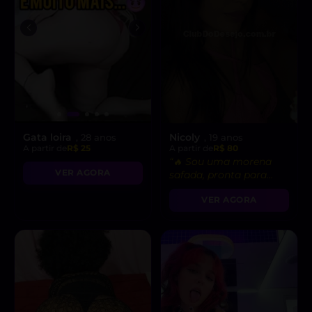
Gata loira
Nicoly
, 28 anos
, 19 anos
A partir de
R$ 25
A partir de
R$ 80
“🔥 Sou uma morena
VER AGORA
safada, pronta para
realizar suas fantasias
VER AGORA
mais secretas!”