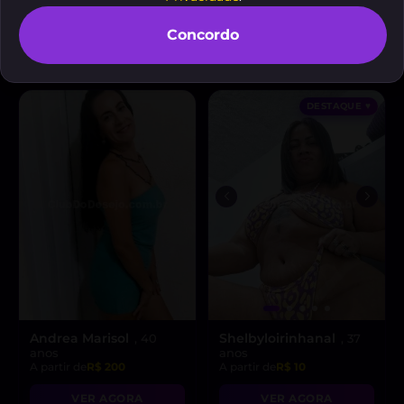
Júlia Ferraz
Thaísinha
, 19 anos
, 34 anos
A partir de
R$ 50
A partir de
R$ 30
Concordo
VER AGORA
VER AGORA
DESTAQUE ♥
Andrea Marisol
Shelbyloirinhanal
, 40
, 37
anos
anos
A partir de
R$ 200
A partir de
R$ 10
VER AGORA
VER AGORA