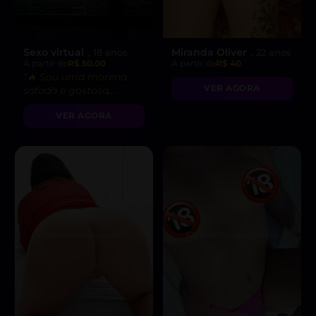
Sexo virtual
Miranda Oliver
, 18 anos
, 22 anos
A partir de
R$ 50.00
A partir de
R$ 40
“🔥 Sou uma morena
VER AGORA
safada e gostosa,
pronta para fetiches e
VER AGORA
vídeo chamadas
picantes!”