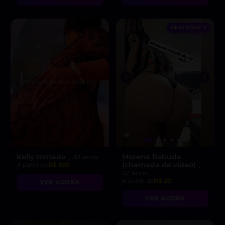
DESTAQUE ♥
Kelly tornado
Morena Rabuda
, 30 anos
(chamada de vídeo)
A partir de
R$ 300
,
37 anos
A partir de
R$ 20
VER AGORA
VER AGORA