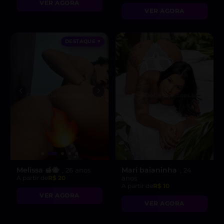
VER AGORA
VER AGORA
DESTAQUE ♥
Melissa 🍯🐝
Mari baianinha
, 26 anos
, 24
A partir de
R$ 20
anos
A partir de
R$ 10
VER AGORA
VER AGORA