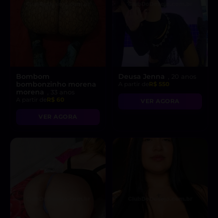
Bombom
Deusa Jenna
, 20 anos
bombonzinho morena
A partir de
R$ 550
morena
, 33 anos
A partir de
R$ 60
VER AGORA
VER AGORA