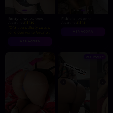
Betty Linz
Fabiola
, 26 anos
, 24 anos
A partir de
R$ 130
A partir de
R$ 15
“Olá, sou a Betty Linz, a
VER AGORA
loira que vai te levar ao
êxtase com minha
VER AGORA
atitude liberal e
intensidade incrível! 😘”
DESTAQUE ♥