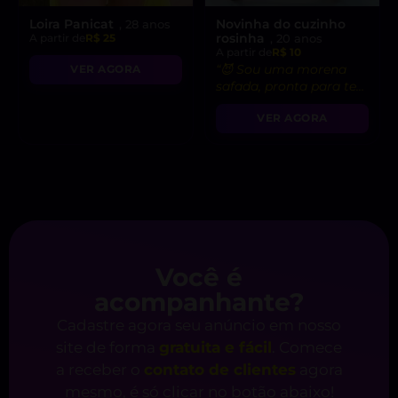
Loira Panicat
Novinha do cuzinho
, 28 anos
rosinha
A partir de
R$ 25
, 20 anos
A partir de
R$ 10
“😈 Sou uma morena
VER AGORA
safada, pronta para te
levar ao limite do
VER AGORA
prazer!”
Você é
acompanhante?
Cadastre agora seu anúncio em nosso
site de forma
gratuita e fácil
. Comece
a receber o
contato de clientes
agora
mesmo, é só clicar no botão abaixo!