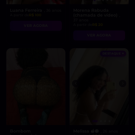
Luana Ferreira
Morena Rabuda
, 36 anos
(chamada de vídeo)
A partir de
R$ 100
,
37 anos
A partir de
R$ 20
VER AGORA
VER AGORA
DESTAQUE ♥
Bombom
Melissa 🍯🐝
, 26 anos