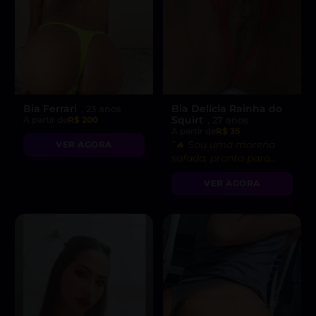
Bia Ferrari
Bia Delícia Rainha do
, 23 anos
Squirt
A partir de
R$ 200
, 27 anos
A partir de
R$ 35
“🔥 Sou uma morena
VER AGORA
safada, pronta para
realizar seus desejos
VER AGORA
mais secretos!”