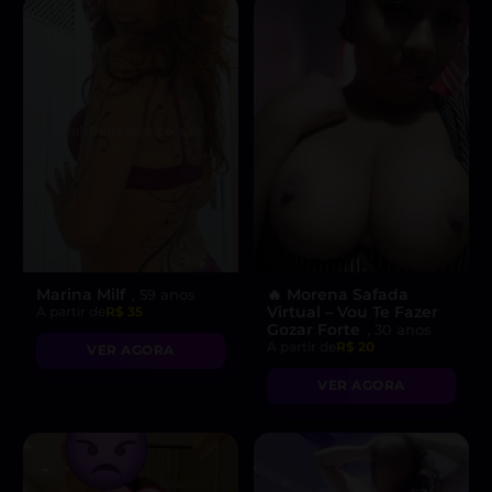
Marina Milf
🔥 Morena Safada
, 59 anos
Virtual – Vou Te Fazer
A partir de
R$ 35
Gozar Forte
, 30 anos
A partir de
R$ 20
VER AGORA
VER AGORA