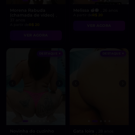
Morena Rabuda
Melissa 🍯🐝
, 26 anos
(chamada de vídeo)
,
A partir de
R$ 20
37 anos
A partir de
R$ 20
VER AGORA
VER AGORA
DESTAQUE ♥
DESTAQUE ♥
Novinha do cuzinho
Gata loira
, 28 anos