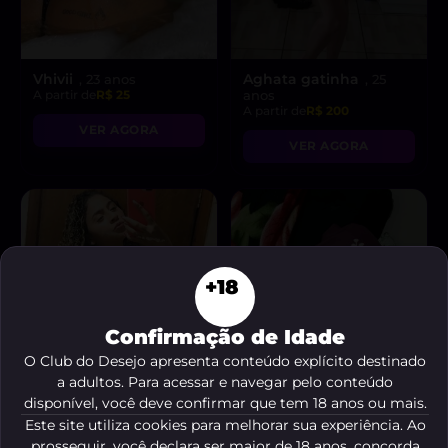
Vhivii
Aghata gatinha
, 23 anos
, 25
A partir de
R$ 25
anos
A partir de
R$ 200
VER AGORA
VER AGORA
+18
Confirmação de Idade
O Club do Desejo apresenta conteúdo explícito destinado
a adultos. Para acessar e navegar pelo conteúdo
disponível, você deve confirmar que tem 18 anos ou mais.
Este site utiliza cookies para melhorar sua experiência. Ao
prosseguir, você declara ser maior de 18 anos, concorda