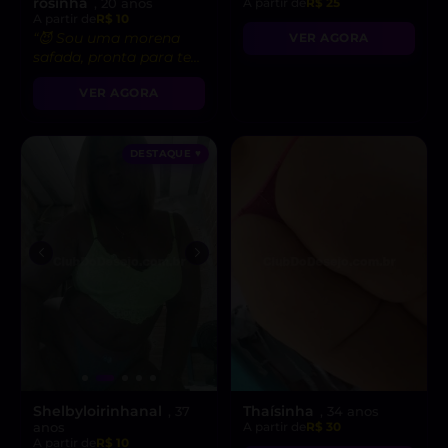
rosinha
, 20 anos
A partir de
R$ 25
A partir de
R$ 10
“😈 Sou uma morena
VER AGORA
safada, pronta para te
levar ao limite do
VER AGORA
prazer!”
DESTAQUE ♥
Shelbyloirinhanal
Thaísinha
, 37
, 34 anos
anos
A partir de
R$ 30
A partir de
R$ 10