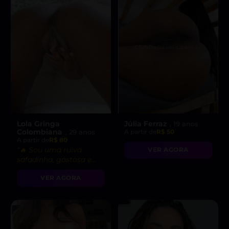
Lola Gringa
Júlia Ferraz
, 19 anos
Colombiana
, 29 anos
A partir de
R$ 50
A partir de
R$ 80
“🔥 Sou uma ruiva
VER AGORA
safadinha, gostosa e
pronta para realizar
VER AGORA
suas fantasias mais
ousadas!”