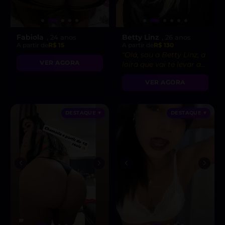
Fabiola
Betty Linz
, 24 anos
, 26 anos
A partir de
R$ 15
A partir de
R$ 130
“Olá, sou a Betty Linz, a
VER AGORA
loira que vai te levar ao
êxtase com minha
VER AGORA
atitude liberal e
intensidade incrível! 😘”
DESTAQUE ♥
DESTAQUE ♥