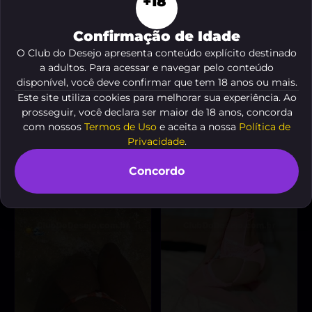
+18
Confirmação de Idade
O Club do Desejo apresenta conteúdo explícito destinado
a adultos. Para acessar e navegar pelo conteúdo
Trans500
Maya vitorio
, 20 anos
, 18 anos
disponível, você deve confirmar que tem 18 anos ou mais.
A partir de
R$ 10
A partir de
R$ 150
Este site utiliza cookies para melhorar sua experiência. Ao
VER AGORA
VER AGORA
prosseguir, você declara ser maior de 18 anos, concorda
com nossos
Termos de Uso
e aceita a nossa
Política de
Privacidade
.
Concordo