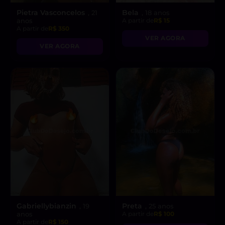
Pietra Vasconcelos
Bela
, 21
, 18 anos
anos
A partir de
R$ 15
A partir de
R$ 350
VER AGORA
VER AGORA
Gabriellybianzin
Preta
, 19
, 25 anos
anos
A partir de
R$ 100
A partir de
R$ 150