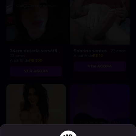
24cm dotada versátil
Sabrina santos
,
, 22 anos
22 anos
A partir de
R$ 10
A partir de
R$ 200
VER AGORA
VER AGORA