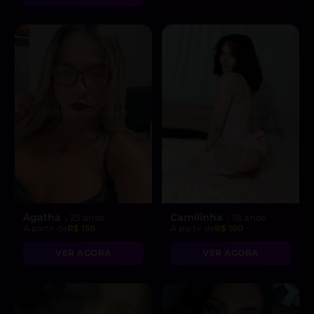
Àgatha
Camilinha
, 23 anos
, 18 anos
A partir de
R$ 150
A partir de
R$ 100
VER AGORA
VER AGORA