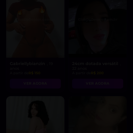
Gabriellybianzin
24cm dotada versátil
, 19
,
anos
22 anos
A partir de
R$ 150
A partir de
R$ 200
VER AGORA
VER AGORA