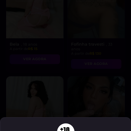
Bela
Fofinha travesti
, 18 anos
, 33
A partir de
R$ 15
anos
A partir de
R$ 130
VER AGORA
VER AGORA
+18