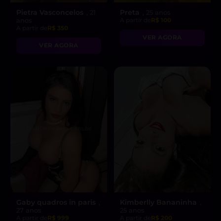
Pietra Vasconcelos
Preta
, 21
, 25 anos
anos
A partir de
R$ 100
A partir de
R$ 350
VER AGORA
VER AGORA
Gaby quadros in paris
Kimberlly Bananinha
,
,
27 anos
25 anos
A partir de
R$ 999
A partir de
R$ 200