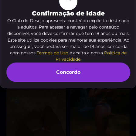
Confirmação de Idade
O Club do Desejo apresenta conteúdo explícito destinado
a adultos. Para acessar e navegar pelo conteúdo
Camilinha
Luna Dévil Boneca de
, 18 anos
Luxo
A partir de
R$ 100
, 25 anos
disponível, você deve confirmar que tem 18 anos ou mais.
A partir de
R$ 200
Este site utiliza cookies para melhorar sua experiência. Ao
VER AGORA
prosseguir, você declara ser maior de 18 anos, concorda
VER AGORA
com nossos
Termos de Uso
e aceita a nossa
Política de
Privacidade
.
Concordo