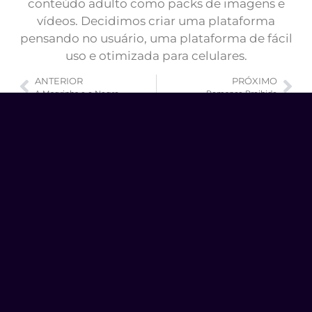
conteúdo adulto como packs de imagens e
vídeos. Decidimos criar uma plataforma
pensando no usuário, uma plataforma de fácil
uso e otimizada para celulares.
ANTERIOR
PRÓXIMO
A Magrinha e o Negro
Romance Proibido
Veja Também
BLOG