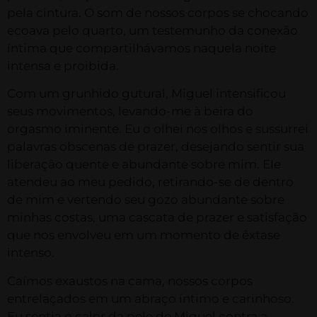
pela cintura. O som de nossos corpos se chocando
ecoava pelo quarto, um testemunho da conexão
íntima que compartilhávamos naquela noite
intensa e proibida.
Com um grunhido gutural, Miguel intensificou
seus movimentos, levando-me à beira do
orgasmo iminente. Eu o olhei nos olhos e sussurrei
palavras obscenas de prazer, desejando sentir sua
liberação quente e abundante sobre mim. Ele
atendeu ao meu pedido, retirando-se de dentro
de mim e vertendo seu gozo abundante sobre
minhas costas, uma cascata de prazer e satisfação
que nos envolveu em um momento de êxtase
intenso.
Caímos exaustos na cama, nossos corpos
entrelaçados em um abraço íntimo e carinhoso.
Eu sentia o calor da pele de Miguel contra a