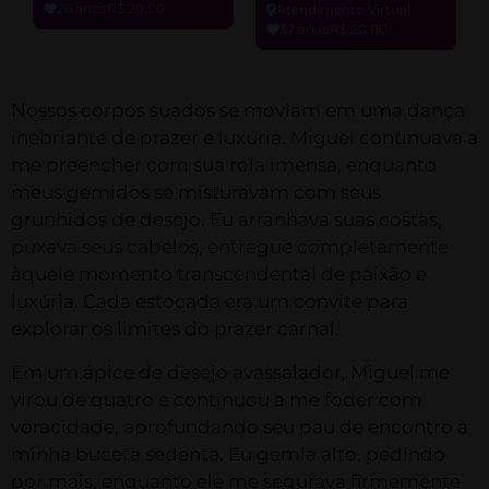
26 anos
R$ 20,00
Atendimento Virtual
37 anos
R$ 20,00
Nossos corpos suados se moviam em uma dança
inebriante de prazer e luxúria. Miguel continuava a
me preencher com sua rola imensa, enquanto
meus gemidos se misturavam com seus
grunhidos de desejo. Eu arranhava suas costas,
puxava seus cabelos, entregue completamente
àquele momento transcendental de paixão e
luxúria. Cada estocada era um convite para
explorar os limites do prazer carnal.
Em um ápice de desejo avassalador, Miguel me
virou de quatro e continuou a me foder com
voracidade, aprofundando seu pau de encontro à
minha buceta sedenta. Eu gemia alto, pedindo
por mais, enquanto ele me segurava firmemente