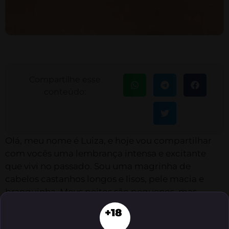
Compartilhe esse
conteúdo:
Olá, meu nome é Luiza, e hoje vou compartilhar
com vocês uma lembrança intensa e excitante
que vivi no passado. Sou uma magrinha de
cabelos castanhos longos e lisos, pele macia e
branquinha. Meus peitos são pequenos, mas
tenho os biquinhos bem sensíveis, e minha bunda
+18
é pequena e empinada. Lembro-me como se