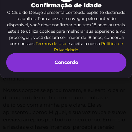
fosse ontem do dia em que conheci o homem que
Confirmação de Idade
viria a realizar todas as minhas fantasias proibidas.
O Club do Desejo apresenta conteúdo explícito destinado
a adultos. Para acessar e navegar pelo conteúdo
Era uma noite quente de verão, eu estava em um
disponível, você deve confirmar que tem 18 anos ou mais.
barzinho, bebendo e dançando, vestindo um
Este site utiliza cookies para melhorar sua experiência. Ao
vestido curto e justo que realçava minhas curvas.
prosseguir, você declara ser maior de 18 anos, concorda
Foi quando meus olhos cruzaram com os de um
com nossos
Termos de Uso
e aceita a nossa
Política de
homem alto, negro e extremamente atraente que
Privacidade
.
parecia emanar um magnetismo irresistível. Não
Concordo
resisti à tentação e fui até ele, iniciando uma
conversa que logo se tornou carregada de desejo
e malícia.
Nossos corpos se aproximaram, e eu senti o calor
do corpo dele contra o meu, um contraste
delicioso com a minha pele clara. Ele se
apresentou como Miguel, e sua voz rouca e suave
enviava arrepios por todo o meu corpo. Em meio
a risadas e olhares intensos, percebi a tensão