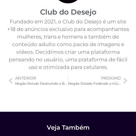
Club do Desejo
Fundado em 2021, o Club do Desejo é um site
+18 de anúncios exclusivo para acompanhantes
mulheres, trans e homens e também de
conteúdo adulto como packs de imagens e
vídeos. Decidimos criar uma plataforma
pensando no usuário, uma plataforma de fácil
uso e otimizada para celulares.
ANTERIOR
PRÓXIMO
Negão Roludo Destruindo a Buceta
Negão Dotado Fodendo a Vizinha Casada
Veja Também