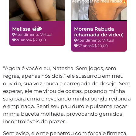
Melissa 🍯🐝
Morena Rabuda
(chamada de vídeo)
Atendimento Virtual
26 anos
R$ 20,00
Atendimento Virtual
37 anos
R$ 20,00
“Agora é você e eu, Natasha. Sem jogos, sem
regras, apenas nós dois,” ele sussurrou em meu
ouvido, sua voz rouca e carregada de desejo. Sem
esperar, ele me virou de costas, puxando minha
saia para cima e revelando minha bunda redonda
e empinada. Senti seu pau duro e pulsante roçar
minha buceta molhada, provocando gemidos
incontroláveis de prazer.
Sem aviso, ele me penetrou com força e firmeza,