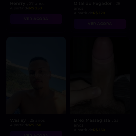
Henrry
O tal do Pegador
, 27 anos
, 28
A partir de
R$ 250
anos
A partir de
R$ 120
VER AGORA
VER AGORA
Wesley
Drex Massagista
, 25 anos
, 23
A partir de
R$ 150
anos
A partir de
R$ 150
VER AGORA