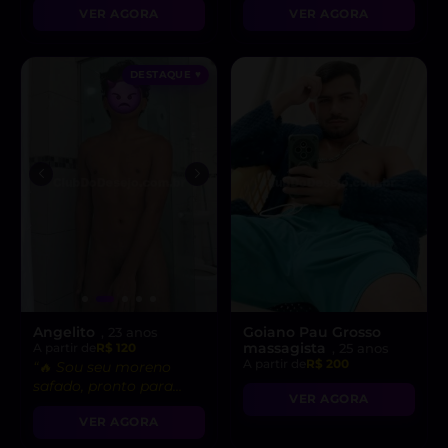
VER AGORA
VER AGORA
DESTAQUE ♥
Angelito
Goiano Pau Grosso
, 23 anos
massagista
A partir de
R$ 120
, 25 anos
A partir de
R$ 200
“🔥 Sou seu moreno
safado, pronto para
VER AGORA
realizar todas as suas
VER AGORA
fantasias mais
gostosas!”