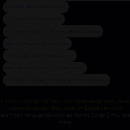
putinhos Putinhos Embu das Artes
garotos Garotos Embu das Artes
garotos-com-local Garotos com Local Embu das Artes
putos-em Putos em Embu das Artes
garotos-pg Garotos Pg Embu das Artes
putos-de-luxo Putos de Luxo Embu das Artes
garoto-de-programa Garoto de Programa Embu das Artes
Home
»
Acompanhantes
»
Acompanhantes Masculinos
»
Acompanhantes Masculinos Em Embu das Artes
»
acompanhante-gordo Acompanhante Gordo Embu das
Artes