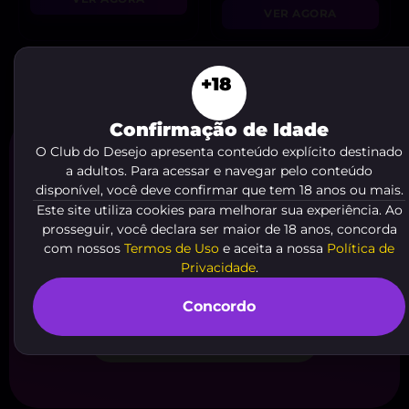
VER AGORA
+18
Confirmação de Idade
O Club do Desejo apresenta conteúdo explícito destinado
Você é
a adultos. Para acessar e navegar pelo conteúdo
disponível, você deve confirmar que tem 18 anos ou mais.
acompanhante?
Este site utiliza cookies para melhorar sua experiência. Ao
Cadastre agora seu anúncio em nosso
prosseguir, você declara ser maior de 18 anos, concorda
com nossos
Termos de Uso
e aceita a nossa
Política de
site de forma
gratuita e fácil
. Comece
Privacidade
.
a receber o
contato de clientes
agora
mesmo, é só clicar no botão abaixo!
Concordo
ME CADASTRAR AGORA