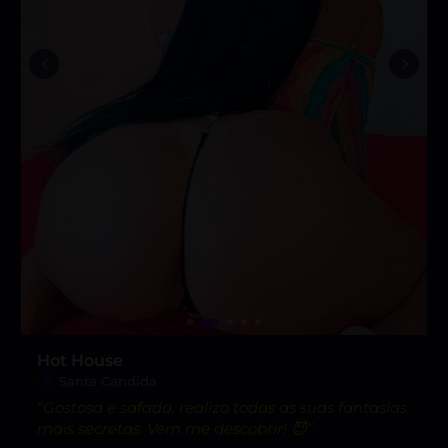
Hot House
Santa Candida
“Gostosa e safada, realizo todas as suas fantasias
mais secretas. Vem me descobrir! 😈”