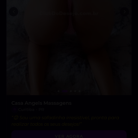
Casa Angels Massagens
Curitiba - PR
“😉 Sou uma safadinha irresistível, pronta para
realizar todos os seus desejos!”
VER AGORA