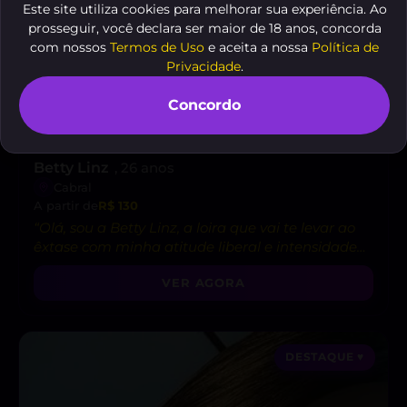
Este site utiliza cookies para melhorar sua experiência. Ao
prosseguir, você declara ser maior de 18 anos, concorda
com nossos
Termos de Uso
e aceita a nossa
Política de
Privacidade
.
Concordo
Betty Linz
, 26 anos
Cabral
A partir de
R$ 130
“Olá, sou a Betty Linz, a loira que vai te levar ao
êxtase com minha atitude liberal e intensidade
incrível! 😘”
VER AGORA
DESTAQUE ♥