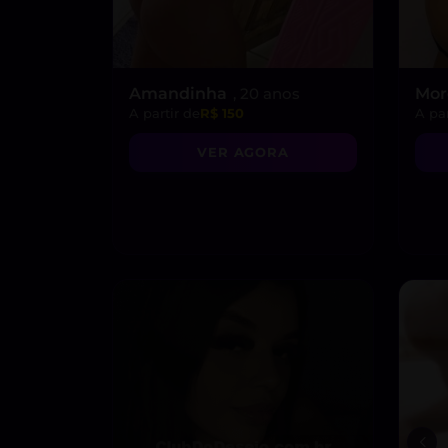
Amandinha
, 20 anos
Mo
A partir de
R$ 150
A par
VER AGORA