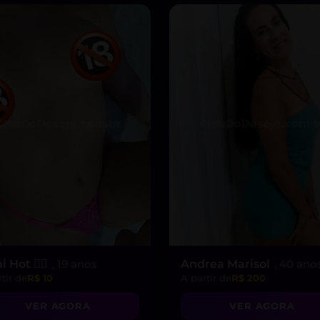
 Hot ❤️‍🔥
, 19 anos
Andrea Marisol
, 40 ano
tir de
R$ 10
A partir de
R$ 200
VER AGORA
VER AGORA