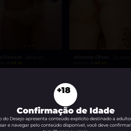
ra Panicat
, 28 anos
Miranda Oliver
, 22 anos
tir de
R$ 25
A partir de
R$ 40
VER AGORA
VER AGORA
+18
Confirmação de Idade
 do Desejo apresenta conteúdo explícito destinado a adulto
sar e navegar pelo conteúdo disponível, você deve confirma