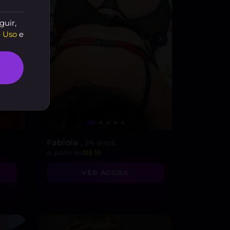
guir,
 Uso
e
Fabiola
, 24 anos
A partir de
R$ 15
VER AGORA