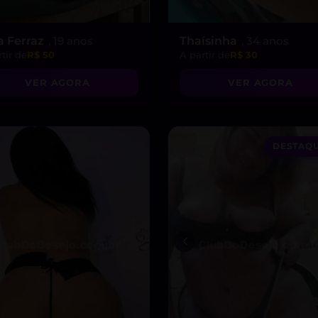
a Ferraz
, 19 anos
Thaísinha
, 34 anos
tir de
R$ 50
A partir de
R$ 30
VER AGORA
VER AGORA
DESTAQU