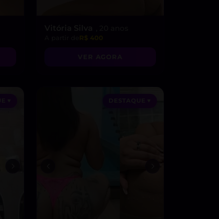
Vitória Silva
, 20 anos
A partir de
R$ 400
VER AGORA
E ♥
DESTAQUE ♥