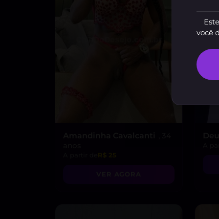
Este
você 
Amandinha Cavalcanti
, 34
Deu
anos
A par
A partir de
R$ 25
VER AGORA