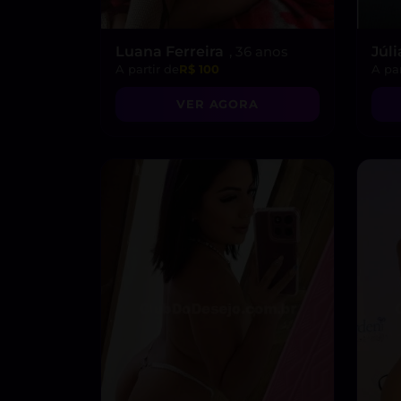
Luana Ferreira
, 36 anos
Júli
A partir de
R$ 100
A par
VER AGORA