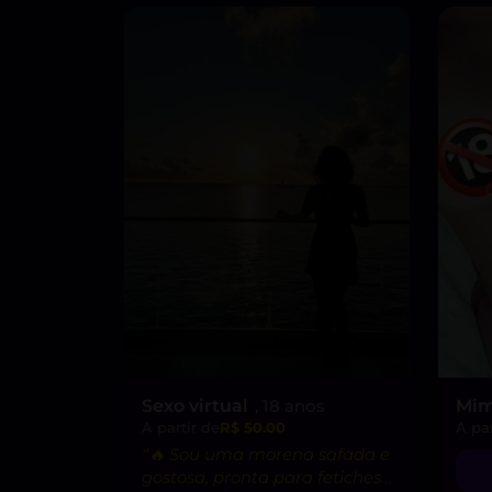
Sexo virtual
, 18 anos
Mimi
A partir de
R$ 50.00
A par
“🔥 Sou uma morena safada e
gostosa, pronta para fetiches