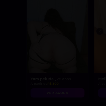
Yara peluda
, 28 anos
Mel
A partir de
R$ 300
A par
VER AGORA