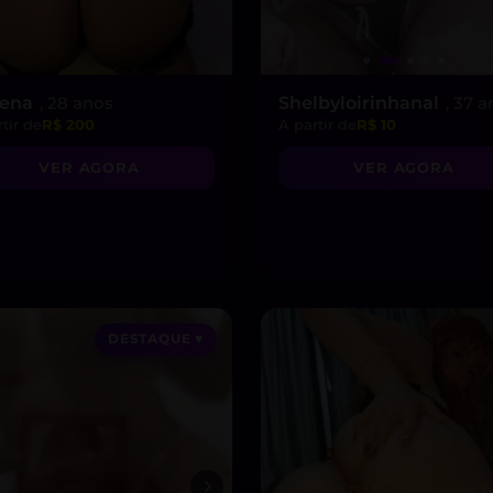
rena
, 28 anos
Shelbyloirinhanal
, 37 
tir de
R$ 200
A partir de
R$ 10
VER AGORA
VER AGORA
DESTAQUE ♥