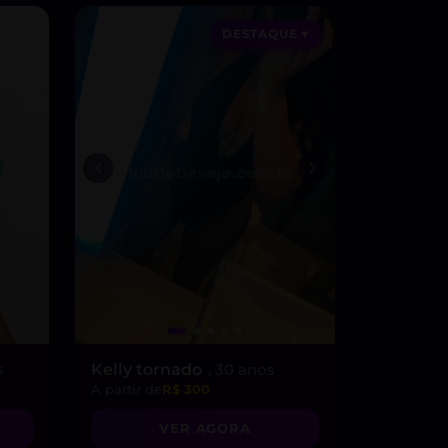
DESTAQUE ♥
s
Kelly tornado
, 30 anos
A partir de
R$ 300
VER AGORA