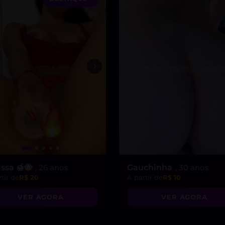
issa 🍯🐝
, 26 anos
Gauchinha
, 30 anos
tir de
R$ 20
A partir de
R$ 10
VER AGORA
VER AGORA