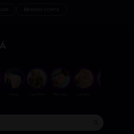
IAR
MINHA CONTA
Á
Clara
Casalfire
Marcela
Larissa
Off
Clar