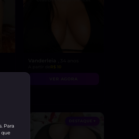
Vanderleia
, 34 anos
A partir de
R$ 10
VER AGORA
DESTAQUE ♥
s. Para
r que