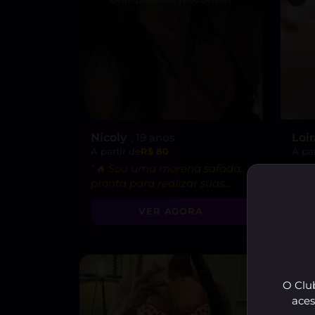
Nicoly
, 19 anos
Loi
A partir de
R$ 80
A par
“🔥 Sou uma morena safada,
pronta para realizar suas
fantasias mais secretas!”
VER AGORA
O Club
aces