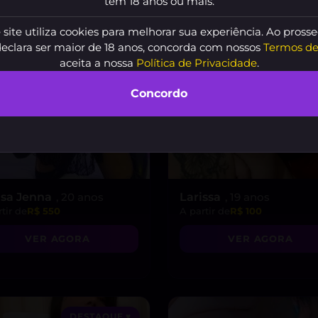
tem 18 anos ou mais.
 site utiliza cookies para melhorar sua experiência. Ao prosse
declara ser maior de 18 anos, concorda com nossos
Termos de
aceita a nossa
Política de Privacidade
.
Concordo
sa Jenna
, 20 anos
Larissa
, 19 anos
tir de
R$ 550
A partir de
R$ 100
VER AGORA
VER AGORA
DESTAQUE ♥