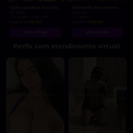
Gaby quadros in paris
Kimberlly Bananinha
,
,
27 anos
25 anos
Campo Largo - PR
Centro
A partir de
R$ 999
A partir de
R$ 200
VER AGORA
VER AGORA
Perfis com atendimento virtual