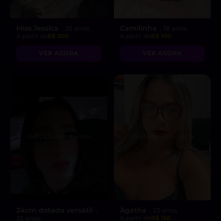
Miss Jessica
Camilinha
, 25 anos
, 18 anos
A partir de
R$ 200
A partir de
R$ 100
VER AGORA
VER AGORA
24cm dotada versátil
Àgatha
,
, 23 anos
22 anos
A partir de
R$ 150