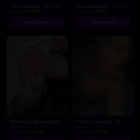
Patricialopes
Bruna Bolzani
, 25 anos
, 19 anos
A partir de
R$ 50
A partir de
R$ 85
VER AGORA
VER AGORA
Kimberlly Bananinha
Fofinha travesti
,
, 33
25 anos
anos
A partir de
R$ 200
A partir de
R$ 130