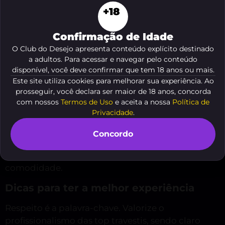
O Club Do Desejo é referência para quem procura
+18
top travestis em Campo Largo, pois concentra
perfis selecionados com fotos reais e avaliações de
Confirmação de Idade
clientes. A navegação é simples: basta filtrar por
O Club do Desejo apresenta conteúdo explícito destinado
a adultos. Para acessar e navegar pelo conteúdo
cidade e analisar cada perfil, verificando
disponível, você deve confirmar que tem 18 anos ou mais.
informações, preços e preferências para fazer a
Este site utiliza cookies para melhorar sua experiência. Ao
melhor escolha.
prosseguir, você declara ser maior de 18 anos, concorda
com nossos
Termos de Uso
e aceita a nossa
Política de
Além disso, o site facilita o contato direto,
Privacidade
.
permitindo conversas rápidas e objetivas. Você
pode conversar, tirar dúvidas e agendar com
Concordo
segurança. O ambiente virtual elimina
intermediários, garantindo privacidade e total
comodidade.
Dicas para ter a melhor experiência
Respeito é a palavra-chave. Valorize o
profissionalismo das top travestis, sendo claro