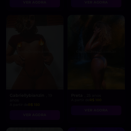
VER AGORA
VER AGORA
Gabriellybianzin
Preta
, 19
, 25 anos
anos
A partir de
R$ 100
A partir de
R$ 150
VER AGORA
VER AGORA