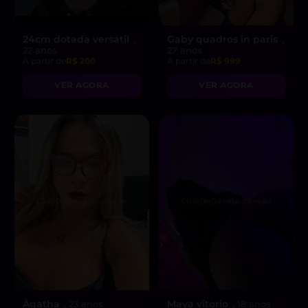
24cm dotada versátil
Gaby quadros in paris
,
,
22 anos
27 anos
A partir de
R$ 200
A partir de
R$ 999
VER AGORA
VER AGORA
Àgatha
Maya vitorio
, 23 anos
, 18 anos