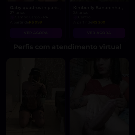
Gaby quadros in paris
Kimberlly Bananinha
,
,
27 anos
25 anos
Campo Largo - PR
Centro
A partir de
R$ 999
A partir de
R$ 200
VER AGORA
VER AGORA
Perfis com atendimento virtual