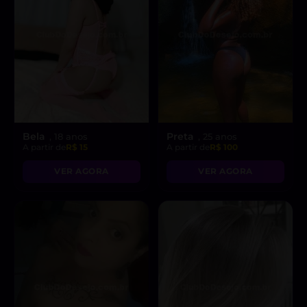
Bela
Preta
, 18 anos
, 25 anos
A partir de
R$ 15
A partir de
R$ 100
VER AGORA
VER AGORA