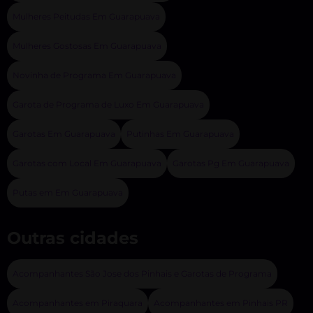
Mulheres Peitudas Em Guarapuava
Mulheres Gostosas Em Guarapuava
Novinha de Programa Em Guarapuava
Garota de Programa de Luxo Em Guarapuava
Garotas Em Guarapuava
Putinhas Em Guarapuava
Garotas com Local Em Guarapuava
Garotas Pg Em Guarapuava
Putas em Em Guarapuava
Outras cidades
Acompanhantes São Jose dos Pinhais e Garotas de Programa
Acompanhantes em Piraquara
Acompanhantes em Pinhais PR