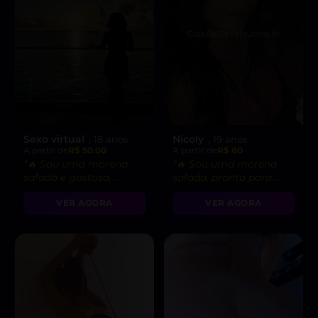
Sexo virtual
Nicoly
, 18 anos
, 19 anos
A partir de
R$ 50.00
A partir de
R$ 80
“🔥 Sou uma morena
“🔥 Sou uma morena
safada e gostosa,
safada, pronta para
pronta para fetiches e
realizar suas fantasias
VER AGORA
VER AGORA
vídeo chamadas
mais secretas!”
picantes!”