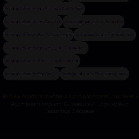
Acompanhantes em Fazenda Rio Grande
Acompanhantes em Curitiba
Acompanhantes em Colombo
Acompanhantes Em Campo Largo
Acompanhantes em Araucária
Acompanhantes em Almirante Tamandaré
Acompanhantes Em Laranjeiras do Sul
Acompanhantes Em Guaíra
Acompanhantes Em Mandaguaçu
Home
»
Acompanhantes
»
Acompanhantes Mulheres
»
Acompanhantes em Guarapuava: Fotos Reais e
Encontros Discretos