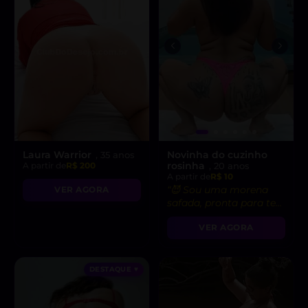
Laura Warrior
Novinha do cuzinho
, 35 anos
rosinha
A partir de
R$ 200
, 20 anos
A partir de
R$ 10
“😈 Sou uma morena
VER AGORA
safada, pronta para te
levar ao limite do
VER AGORA
prazer!”
DESTAQUE ♥