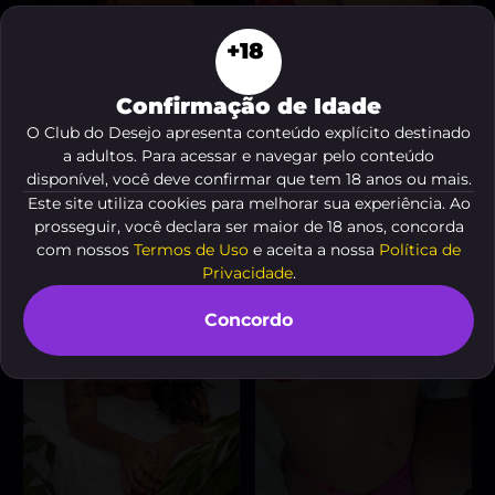
+18
Confirmação de Idade
O Club do Desejo apresenta conteúdo explícito destinado
Vanderleia
Luana Ferreira
, 34 anos
, 36 anos
A partir de
R$ 10
A partir de
R$ 100
a adultos. Para acessar e navegar pelo conteúdo
disponível, você deve confirmar que tem 18 anos ou mais.
VER AGORA
VER AGORA
Este site utiliza cookies para melhorar sua experiência. Ao
prosseguir, você declara ser maior de 18 anos, concorda
com nossos
Termos de Uso
e aceita a nossa
Política de
Privacidade
.
Concordo