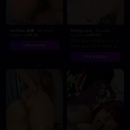
Melissa 🍯🐝
Betty Linz
, 26 anos
, 26 anos
A partir de
R$ 20
A partir de
R$ 130
“Olá, sou a Betty Linz, a
VER AGORA
loira que vai te levar ao
êxtase com minha
VER AGORA
atitude liberal e
intensidade incrível! 😘”