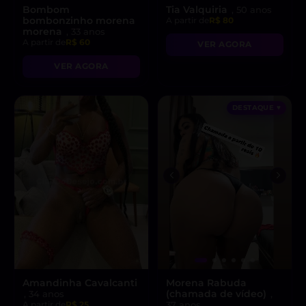
Bombom
Tia Valquiria
, 50 anos
bombonzinho morena
A partir de
R$ 80
morena
, 33 anos
A partir de
R$ 60
VER AGORA
VER AGORA
DESTAQUE ♥
Amandinha Cavalcanti
Morena Rabuda
(chamada de vídeo)
, 34 anos
,
A partir de
R$ 25
37 anos